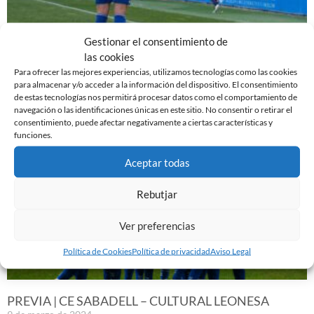
Gestionar el consentimiento de
EL SABADELL EMPATA ANTE LA CULTURAL EN LA
las cookies
NOVA CREU ALTA
Para ofrecer las mejores experiencias, utilizamos tecnologías como las cookies
10 de marzo de 2024
para almacenar y/o acceder a la información del dispositivo. El consentimiento
Leer más »
de estas tecnologías nos permitirá procesar datos como el comportamiento de
navegación o las identificaciones únicas en este sitio. No consentir o retirar el
consentimiento, puede afectar negativamente a ciertas características y
funciones.
Aceptar todas
Rebutjar
Ver preferencias
Política de Cookies
Política de privacidad
Aviso Legal
PREVIA | CE SABADELL – CULTURAL LEONESA