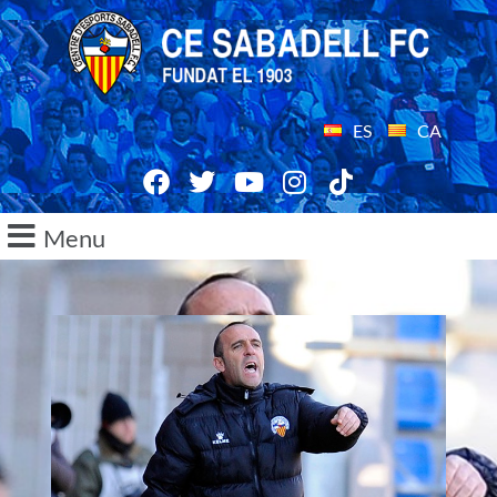
ES
CA
Menu