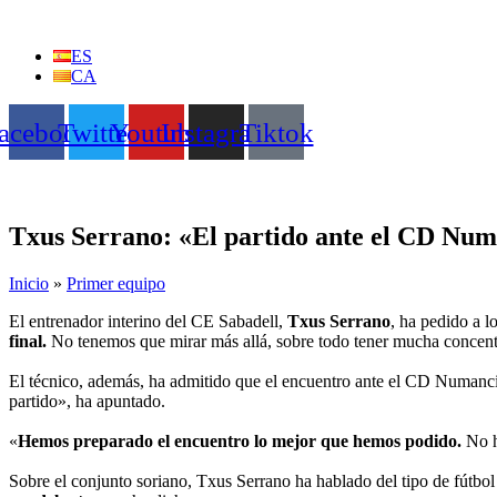
Ir
al
ES
contenido
CA
acebook
Twitter
Youtube
Instagram
Tiktok
Txus Serrano: «El partido ante el CD Num
Inicio
»
Primer equipo
El entrenador interino del CE Sabadell,
Txus Serrano
, ha pedido a l
final.
No tenemos que mirar más allá, sobre todo tener mucha concent
El técnico, además, ha admitido que el encuentro ante el CD Numanci
partido», ha apuntado.
«
Hemos preparado el encuentro lo mejor que hemos podido.
No h
Sobre el conjunto soriano, Txus Serrano ha hablado del tipo de fútbol 