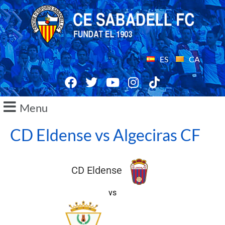
ES
CA
Menu
CD Eldense vs Algeciras CF
CD Eldense
vs