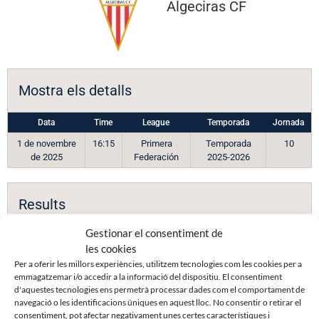
Algeciras CF
Mostra els detalls
Data
Time
League
Temporada
Jornada
1 de novembre
16:15
Primera
Temporada
10
de 2025
Federación
2025-2026
Results
Gestionar el consentiment de
Club
1ª Parte
2ª Parte
Goles
les cookies
CD Eldense
1
2
3
Per a oferir les millors experiències, utilitzem tecnologies com les cookies per a
emmagatzemar i/o accedir a la informació del dispositiu. El consentiment
Algeciras CF
0
2
2
d'aquestes tecnologies ens permetrà processar dades com el comportament de
navegació o les identificacions úniques en aquest lloc. No consentir o retirar el
consentiment, pot afectar negativament unes certes característiques i