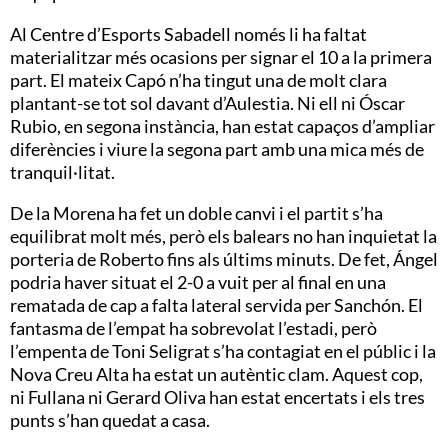
Al Centre d’Esports Sabadell només li ha faltat
materialitzar més ocasions per signar el 10 a la primera
part. El mateix Capó n’ha tingut una de molt clara
plantant-se tot sol davant d’Aulestia. Ni ell ni Óscar
Rubio, en segona instància, han estat capaços d’ampliar
diferències i viure la segona part amb una mica més de
tranquil·litat.
De la Morena ha fet un doble canvi i el partit s’ha
equilibrat molt més, però els balears no han inquietat la
porteria de Roberto fins als últims minuts. De fet, Ángel
podria haver situat el 2-0 a vuit per al final en una
rematada de cap a falta lateral servida per Sanchón. El
fantasma de l’empat ha sobrevolat l’estadi, però
l’empenta de Toni Seligrat s’ha contagiat en el públic i la
Nova Creu Alta ha estat un autèntic clam. Aquest cop,
ni Fullana ni Gerard Oliva han estat encertats i els tres
punts s’han quedat a casa.