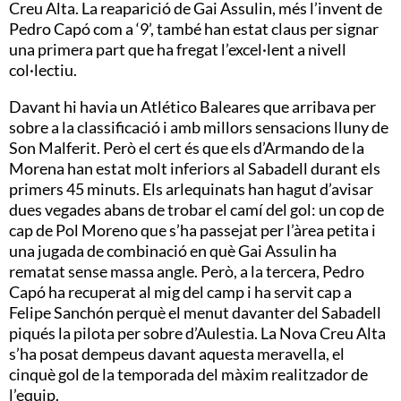
Creu Alta. La reaparició de Gai Assulin, més l’invent de
Pedro Capó com a ‘9’, també han estat claus per signar
una primera part que ha fregat l’excel·lent a nivell
col·lectiu.
Davant hi havia un Atlético Baleares que arribava per
sobre a la classificació i amb millors sensacions lluny de
Son Malferit. Però el cert és que els d’Armando de la
Morena han estat molt inferiors al Sabadell durant els
primers 45 minuts. Els arlequinats han hagut d’avisar
dues vegades abans de trobar el camí del gol: un cop de
cap de Pol Moreno que s’ha passejat per l’àrea petita i
una jugada de combinació en què Gai Assulin ha
rematat sense massa angle. Però, a la tercera, Pedro
Capó ha recuperat al mig del camp i ha servit cap a
Felipe Sanchón perquè el menut davanter del Sabadell
piqués la pilota per sobre d’Aulestia. La Nova Creu Alta
s’ha posat dempeus davant aquesta meravella, el
cinquè gol de la temporada del màxim realitzador de
l’equip.