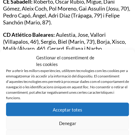
CE Sabadell:
Roberto, Óscar Rubio, Migue, Dani
Gómez, Aleix Coch, Pol Moreno, Gai Assulin (Josu, 70′),
Pedro Capó, Ángel, Adri Díaz (Trápaga, 79′) i Felipe
Sanchón (Mario, 87′).
CD Atlético Baleares:
Aulestia, Jose, Vallori
(Villapalos, 46′), Sergio, Biel (Marín, 73′), Borja, Xisco,
Malik (Álvaro, 46′), Gerard, Fullana i Nacho.
Gestionar el consentiment de
Gols:
1-0 (22′) Felipe Sanchón.
les cookies
Per a oferir les millors experiències, utilitzem tecnologies com les cookies per a
Àrbitre:
David Jesús Pinto Herrera (comitè tinerfeny).
emmagatzemar i/o accedir a la informació del dispositiu. El consentiment
Ha amonestat els locals Ángel, Dani Gómez, Pedro
d'aquestes tecnologies ens permetrà processar dades com el comportament de
Capó i Roberto; i als visitants Gerard i Fullana.
navegació o les identificacions úniques en aquest lloc. No consentir o retirar el
consentiment, pot afectar negativament unes certes característiques i
funcions.
Estadi:
Nova Creu Alta. 1.637 espectadors.
Acceptar totes
Imatge: Sandra Dihör.
Denegar