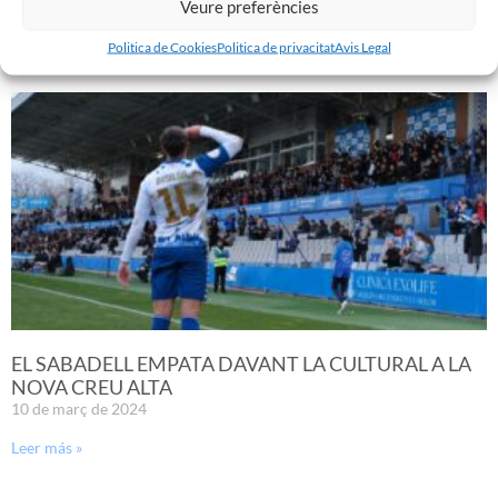
Veure preferències
Noticias Relacionadas
Politica de Cookies
Politica de privacitat
Avis Legal
EL SABADELL EMPATA DAVANT LA CULTURAL A LA
NOVA CREU ALTA
10 de març de 2024
Leer más »