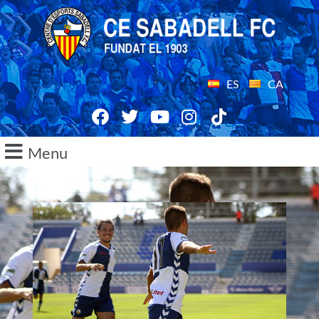
ES
CA
Menu