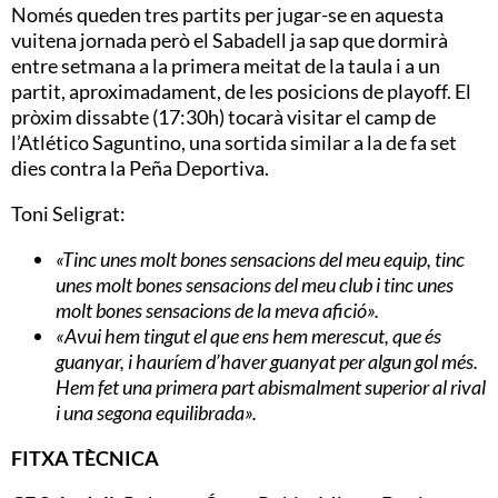
Només queden tres partits per jugar-se en aquesta
vuitena jornada però el Sabadell ja sap que dormirà
entre setmana a la primera meitat de la taula i a un
partit, aproximadament, de les posicions de playoff. El
pròxim dissabte (17:30h) tocarà visitar el camp de
l’Atlético Saguntino, una sortida similar a la de fa set
dies contra la Peña Deportiva.
Toni Seligrat:
«Tinc unes molt bones sensacions del meu equip, tinc
unes molt bones sensacions del meu club i tinc unes
molt bones sensacions de la meva afició».
«Avui hem tingut el que ens hem merescut, que és
guanyar, i hauríem d’haver guanyat per algun gol més.
Hem fet una primera part abismalment superior al rival
i una segona equilibrada».
FITXA TÈCNICA