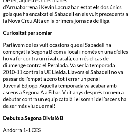
De fet, aquestes dues dianes
d’
Arruabarrena
i
Kevin
Lacruz
han estat els dos únics
gols que ha encaixat el Sabadell en els vuit precedents a
la Nova Creu Alta en la primera jornada de lliga.
Curiositat per somiar
Parlàvem de les vuit ocasions que el Sabadell ha
començat la Segona B com a local i només en una d’elles
ho va fer contra un rival català, com és el cas de
diumenge contra
el Peralada
. Va ser la temporada
2010-11 contra la UE Lleida. Llavors el Sabadell no va
passar de l’empat a zero tot i errar un penal
Juvenal
Edjogo
. Aquella temporada va acabar amb
ascens a Segona
A a
Eibar
. Vuit anys després tornem a
debutar contra un equip català i el somni de l’ascens ha
de ser més viu que mai!
Debuts a Segona Divisió B
Andorra 1-1
CES