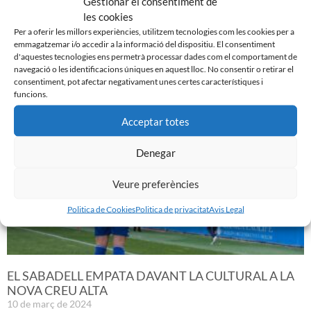
Gestionar el consentiment de
les cookies
Per a oferir les millors experiències, utilitzem tecnologies com les cookies per a
emmagatzemar i/o accedir a la informació del dispositiu. El consentiment
d'aquestes tecnologies ens permetrà processar dades com el comportament de
navegació o les identificacions úniques en aquest lloc. No consentir o retirar el
Noticias Relacionadas
consentiment, pot afectar negativament unes certes característiques i
funcions.
Acceptar totes
Denegar
Veure preferències
Politica de Cookies
Politica de privacitat
Avis Legal
EL SABADELL EMPATA DAVANT LA CULTURAL A LA
NOVA CREU ALTA
10 de març de 2024