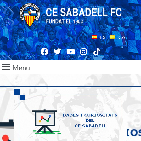
ES
CA
Menu