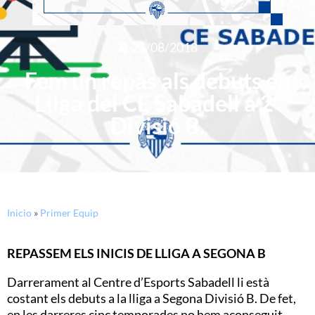
21/08/2018
Fem un repàs als debuts en
Lliga del CE Sabadell a 2ª
Divisió B.
Inicio
»
Primer Equip
REPASSEM ELS INICIS DE LLIGA A SEGONA B
Darrerament al Centre d’Esports Sabadell li està
costant els debuts a la lliga a Segona Divisió B. De fet,
en les darreres cinc temporades no hem aconseguit