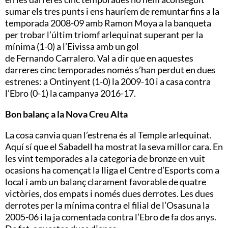
sumar els tres punts i ens hauríem de remuntar fins a la
temporada 2008-09 amb Ramon
Moya
a la banqueta
per trobar l’últim triomf arlequinat superant per la
mínima (1-0) a l’Eivissa amb un gol
de
Fernando
Carralero
. Val a dir que en aquestes
darreres cinc temporades només s’han perdut en dues
estrenes: a Ontinyent (1-0) la 2009-10 i a casa contra
l’
Ebro
(0-1) la campanya 2016-17.
Bon balanç a la Nova Creu Alta
La cosa canvia quan l’estrena és al Temple arlequinat.
Aquí sí que el Sabadell ha mostrat la seva millor cara. En
les vint temporades a la categoria de bronze en vuit
ocasions ha començat la lliga el Centre d’Esports com a
local i amb un balanç clarament favorable de quatre
victòries, dos empats i només dues derrotes. Les dues
derrotes per la mínima contra el filial de l’Osasuna la
2005-06 i la ja comentada contra l’
Ebro
de fa dos anys.