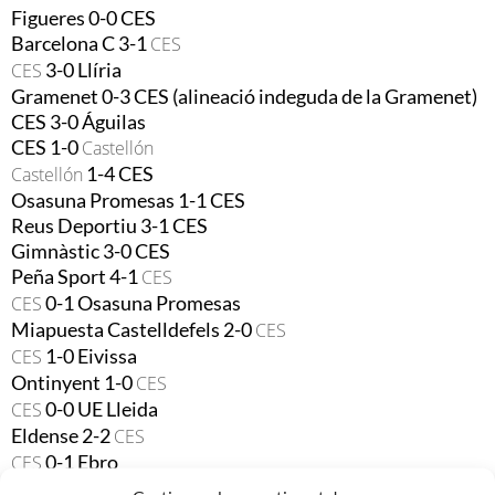
Figueres 0-0 CES
Barcelona C 3-1
CES
3-0 Llíria
CES
Gramenet 0-3 CES (alineació indeguda de la Gramenet)
CES 3-0
Águilas
CES 1-0
Castellón
1-4 CES
Castellón
Osasuna
Promesas
1-1
CES
Reus
Deportiu
3-1
CES
Gimnàstic 3-0 CES
Peña
Sport
4-1
CES
0-1 Osasuna
Promesas
CES
Miapuesta
Castelldefels 2-0
CES
1-0 Eivissa
CES
Ontinyent 1-0
CES
0-0 UE Lleida
CES
Eldense
2-2
CES
0-1
Ebro
CES
CES 0-0
Elche