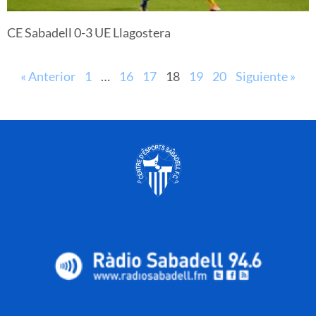
CE Sabadell 0-3 UE Llagostera
« Anterior
1
…
16
17
18
19
20
Siguiente »