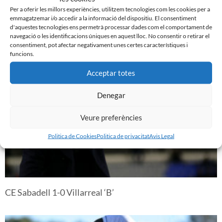
Per a oferir les millors experiències, utilitzem tecnologies com les cookies per a
emmagatzemar i/o accedir a la informació del dispositiu. El consentiment
d'aquestes tecnologies ens permetrà processar dades com el comportament de
navegació o les identificacions úniques en aquest lloc. No consentir o retirar el
consentiment, pot afectar negativament unes certes característiques i
Gavà CF 1-0 CE Sabadell
funcions.
Acceptar totes
Denegar
Veure preferències
Politica de Cookies
Politica de privacitat
Avis Legal
CE Sabadell 1-0 Villarreal ‘B’