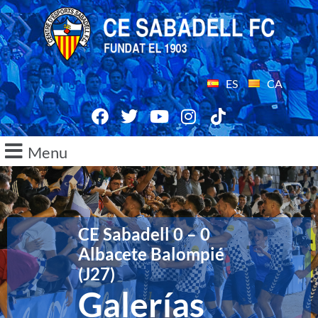
ES
CA
Menu
CE Sabadell 0 – 0
Albacete Balompié
(J27)
Galerías