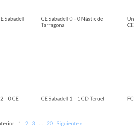
CE Sabadell
CE Sabadell 0 – 0 Nàstic de
Un
Tarragona
CE
2 – 0 CE
CE Sabadell 1 – 1 CD Teruel
FC
nterior
1
2
3
…
20
Siguiente »