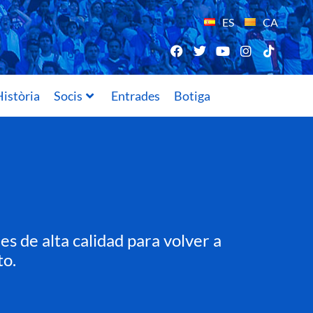
ES
CA
istòria
Socis
Entrades
Botiga
s de alta calidad para volver a
to.