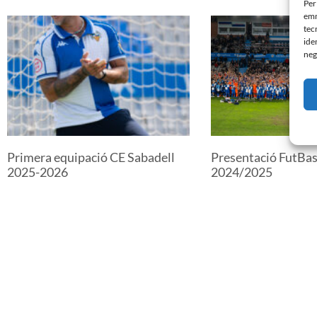
Per
emm
tec
ide
neg
Primera equipació CE Sabadell
Presentació FutBa
2025-2026
2024/2025