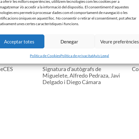
 a oferir les millors experiències, utilitzem tecnologies com les cookies per a
agatzemar i/o accedir a la informació del dispositiu. El consentiment d'aquestes
nologies ens permetrà processar dades com el comportament de navegació o les
ntificacions úniques en aquest lloc. No consentir o retirar el consentiment, pot afectar
ativament unes certes característiques i funcions.
Acceptar totes
Denegar
Veure preferèncie
Politica de Cookies
Politica de privacitat
Avis Legal
seCES
Signatura d’autògrafs de
Co
Miguelete, Alfredo Pedraza, Javi
Delgado i Diego Cámara