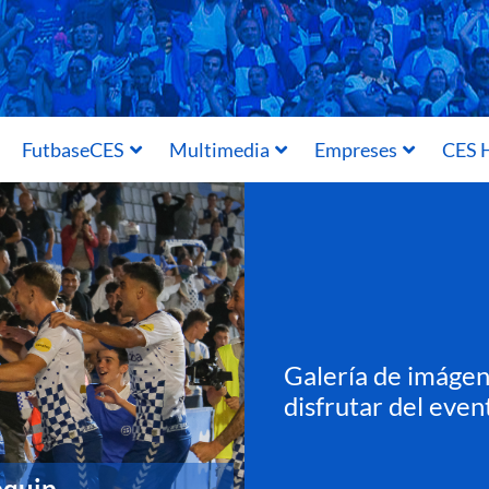
FutbaseCES
Multimedia
Empreses
CES H
Galería de imágene
disfrutar del even
equip