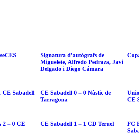
aseCES
Signatura d’autògrafs de
Cop
Miguelete, Alfredo Pedraza, Javi
Delgado i Diego Cámara
1 CE Sabadell
CE Sabadell 0 – 0 Nàstic de
Unio
Tarragona
CE S
 2 – 0 CE
CE Sabadell 1 – 1 CD Teruel
FC F
Saba