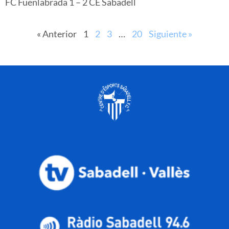
FC Fuenlabrada 1 – 2 CE Sabadell
« Anterior
1
2
3
…
20
Siguiente »