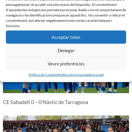
emmagatzemar i/o accedir a la informació del dispositiu. El consentiment
d'aquestes tecnologies ens permetrà processar dades com el comportament de
navegació o les identificacions úniques en aquest lloc. No consentir o retirar el
SD Tarazona 3 – 1 CE Sabadell
consentiment, pot afectar negativament unes certes característiques i
funcions.
Acceptar totes
Denegar
Veure preferències
Politica de Cookies
Politica de privacitat
Avis Legal
CE Sabadell 0 – 0 Nàstic de Tarragona