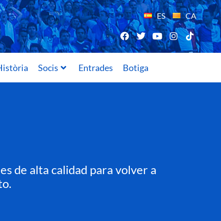
ES
CA
istòria
Socis
Entrades
Botiga
s de alta calidad para volver a
to.