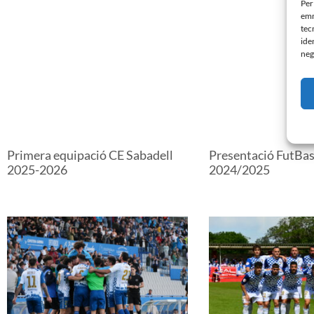
Per
emm
tec
ide
neg
Primera equipació CE Sabadell
Presentació FutBa
2025-2026
2024/2025