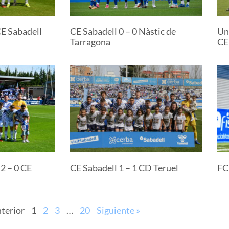
CE Sabadell
CE Sabadell 0 – 0 Nàstic de
Un
Tarragona
CE
2 – 0 CE
CE Sabadell 1 – 1 CD Teruel
FC
nterior
1
2
3
…
20
Siguiente »