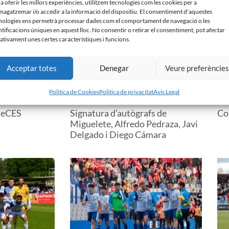
 a oferir les millors experiències, utilitzem tecnologies com les cookies per a
agatzemar i/o accedir a la informació del dispositiu. El consentiment d'aquestes
nologies ens permetrà processar dades com el comportament de navegació o les
ntificacions úniques en aquest lloc. No consentir o retirar el consentiment, pot afectar
ativament unes certes característiques i funcions.
Acceptar totes
Denegar
Veure preferèncie
Politica de Cookies
Politica de privacitat
Avis Legal
seCES
Signatura d’autògrafs de
Co
Miguelete, Alfredo Pedraza, Javi
Delgado i Diego Cámara