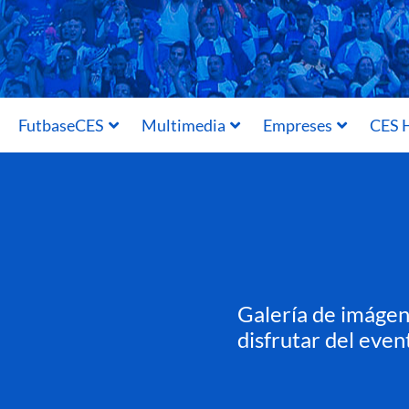
FutbaseCES
Multimedia
Empreses
CES H
Galería de imágene
disfrutar del even