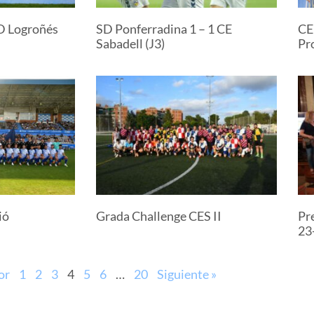
SD Logroñés
SD Ponferradina 1 – 1 CE
CE
Sabadell (J3)
Pr
ió
Grada Challenge CES II
Pre
23
or
1
2
3
4
5
6
…
20
Siguiente »