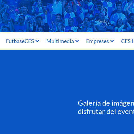
FutbaseCES
Multimedia
Empreses
CES H
Galería de imágene
disfrutar del even