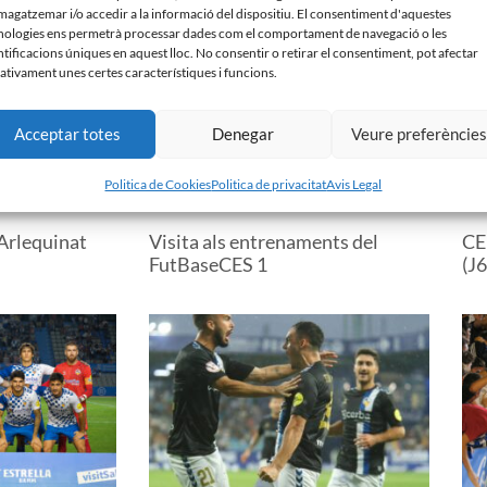
agatzemar i/o accedir a la informació del dispositiu. El consentiment d'aquestes
nologies ens permetrà processar dades com el comportament de navegació o les
ntificacions úniques en aquest lloc. No consentir o retirar el consentiment, pot afectar
ativament unes certes característiques i funcions.
Acceptar totes
Denegar
Veure preferèncie
Politica de Cookies
Politica de privacitat
Avis Legal
Arlequinat
Visita als entrenaments del
CE 
FutBaseCES 1
(J6