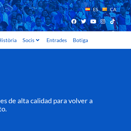
ES
CA
istòria
Socis
Entrades
Botiga
s de alta calidad para volver a
to.