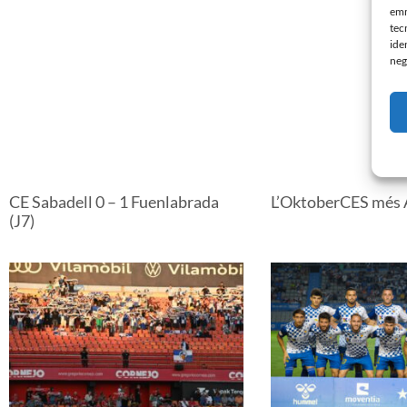
emm
tec
ide
neg
CE Sabadell 0 – 1 Fuenlabrada
L’OktoberCES més 
(J7)