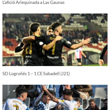
L’afició Arlequinada a Las Gaunas
SD Logroñés 1 – 1 CE Sabadell (J21)