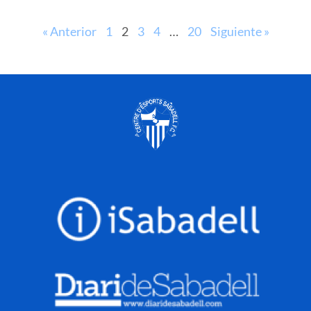
« Anterior
1
2
3
4
…
20
Siguiente »