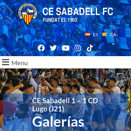
ES
CA
Menu
CE Sabadell 1 – 1 CD
Lugo (J21)
Galerías