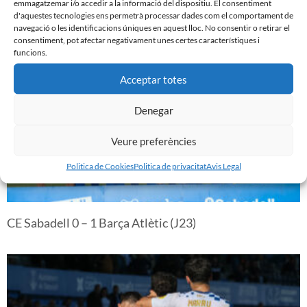
emmagatzemar i/o accedir a la informació del dispositiu. El consentiment
d'aquestes tecnologies ens permetrà processar dades com el comportament de
L’afició a la Nova Creu Alta davant el Barça Atlètic
navegació o les identificacions úniques en aquest lloc. No consentir o retirar el
consentiment, pot afectar negativament unes certes característiques i
funcions.
Acceptar totes
Denegar
Veure preferències
Politica de Cookies
Politica de privacitat
Avis Legal
CE Sabadell 0 – 1 Barça Atlètic (J23)