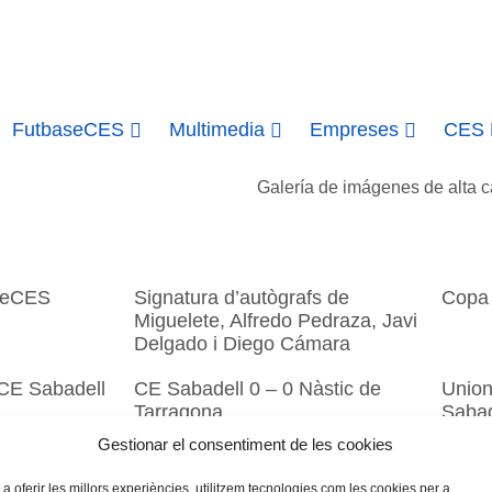
FutbaseCES
Multimedia
Empreses
CES H
Galería de imágenes de alta ca
seCES
Signatura d’autògrafs de
Copa
Miguelete, Alfredo Pedraza, Javi
Delgado i Diego Cámara
CE Sabadell
CE Sabadell 0 – 0 Nàstic de
Union
Tarragona
Sabad
Gestionar el consentiment de les cookies
 2 – 0 CE
CE Sabadell 1 – 1 CD Teruel
FC Fu
 a oferir les millors experiències, utilitzem tecnologies com les cookies per a