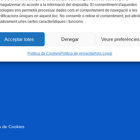
agatzemar i/o accedir a la informació del dispositiu. El consentiment d'aquestes
nologies ens permetrà processar dades com el comportament de navegació o les
ntificacions úniques en aquest lloc. No consentir o retirar el consentiment, pot afect
ativament unes certes característiques i funcions.
Acceptar totes
Denegar
Veure preferències
Politica de Cookies
Politica de privacitat
Avis Legal
ca de Cookies