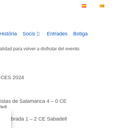
ES
CA
istòria
Socis
Entrades
Botiga
lidad para volver a disfrutar del evento.
 CES 2024
istas de Salamanca 4 – 0 CE
ell
enlabrada 1 – 2 CE Sabadell