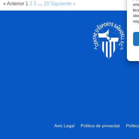
« Anterior
1
2
3
…
20
Siguiente »
emm
tec
ide
neg
Avis Legal
Politica de privacitat
Politi