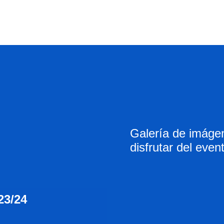
Galería de imágen
disfrutar del even
23/24