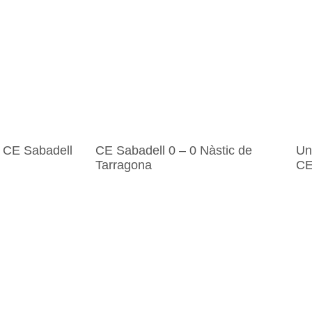
 CE Sabadell
CE Sabadell 0 – 0 Nàstic de
Un
Tarragona
CE