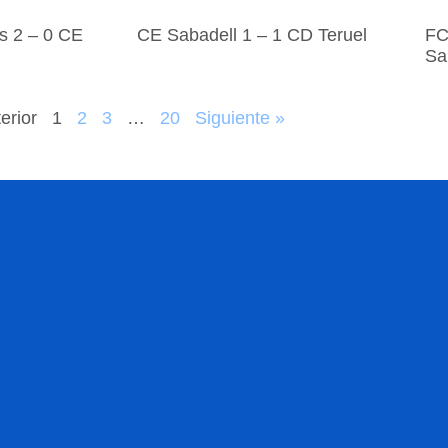
 2 – 0 CE
CE Sabadell 1 – 1 CD Teruel
FC
Sa
erior
1
2
3
…
20
Siguiente »