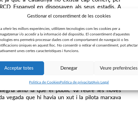
tat ja que a Catalunya no existia cap comerç per
 RCD Espanyol en disposaven als seus estadis. A
per comprar dues pilotes, uns guants, cinturons i
Gestionar el consentiment de les cookies
pany de la directiva. Les xarxes van costar 58
pessetes cadascuna. El Sr. Rosell va tenir molts
 a oferir les millors experiències, utilitzem tecnologies com les cookies per a
agatzemar i/o accedir a la informació del dispositiu. El consentiment d'aquestes
s funcionaris no sabien quina tarifa aplicar.
nologies ens permetrà processar dades com el comportament de navegació o les
a que els funcionaris no havien vist mai i arran
ntificacions úniques en aquest lloc. No consentir o retirar el consentiment, pot afectar
ornada.
ativament unes certes característiques i funcions.
 van vestir amb les noves xarxes va ser el 31 de
Acceptar totes
Denegar
Veure preferències
 pel club en què el Centre d’Esports i l’Athletic
a guanyar el Centre d’Esports per un a zero i en el
Politica de Cookies
Politica de privacitat
Avis Legal
stes. En el llibre ‘Història del futbol a Sabadell’,
alegria amb la que el públic va rebre les noves
da vegada que hi havia un xut i la pilota marxava