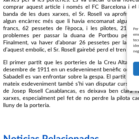
xarxes per a les porteries. Es va tractar d’una nove
comprar aquest article i només el FC Barcelona i el
banda de les dues xarxes, el Sr. Rosell va aprofitar 
algun encàrrec més que li havia encomanat algun com
francs, 62 pessetes de l’època, i les pilotes, 21,50 
Per
emm
problemes per passar la duana de Portbou perquè el
tec
Finalment, va haver d’abonar 26 pessetes per la xarx
ide
d’aquest embolic, el Sr. Rosell gairebé perd el tren de t
neg
El primer partit que les porteries de la Creu Alta es
desembre de 1911 en un esdeveniment benèfic organitzat
Sabadell es van enfrontar sobre la gespa. El partit el v
mateix esdeveniment també s’hi van disputar curses cicli
de Josep Rosell Casablancas, es deixava ben clara l’
xarxes, especialment pel fet de no perdre la pilota ca
lluny de la porteria.