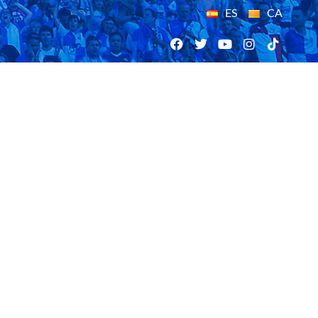
ES
CA
10/11/2018
quinats sense xarxes