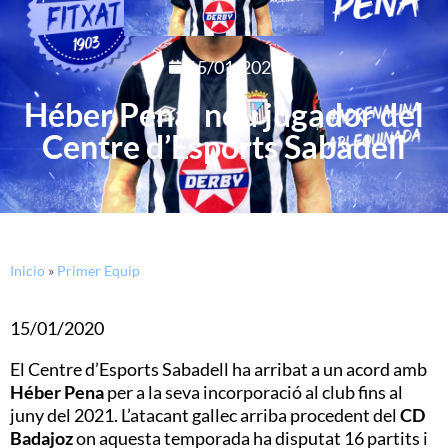
15/01/2020
Héber Pena, nou jugador del
Centre d’Esports Sabadell
Inicio
»
Primer Equip
15/01/2020
El Centre d’Esports Sabadell ha arribat a un acord amb
Héber Pena
per a la seva incorporació al club fins al
juny del 2021. L’atacant gallec arriba procedent del
CD
Badajoz
on aquesta temporada ha disputat 16 partits i