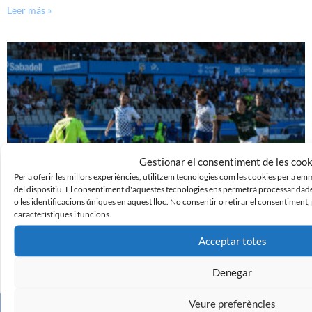
Leer más »
Gestionar el consentiment de les cook
Per a oferir les millors experiències, utilitzem tecnologies com les cookies per a e
del dispositiu. El consentiment d'aquestes tecnologies ens permetrà processar d
o les identificacions úniques en aquest lloc. No consentir o retirar el consentiment
PRÈVIA | SESTAO RIVER – CE SABADELL
característiques i funcions.
2 de març de 2024
Acceptar totes
Leer más »
Denegar
Veure preferències