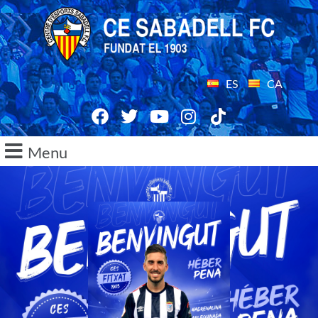
ES
CA
Menu