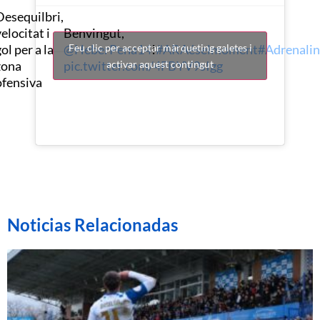
Desequilbri,
elocitat i
Benvingut,
ol per a la
@HeberPena14
!
#ARAéselmoment
#Adrenali
Feu clic per acceptar màrqueting galetes i
zona
pic.twitter.com/4FBYV9sIgg
activar aquest contingut
ofensiva
Noticias Relacionadas