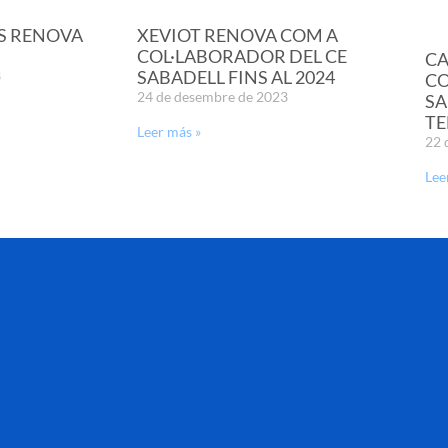
S RENOVA
XEVIOT RENOVA COM A
COL·LABORADOR DEL CE
CA
SABADELL FINS AL 2024
3
CO
24 de desembre de 2023
SA
TE
Leer más »
22 
Lee