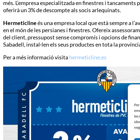
més. L’empresa especialitzada en finestres i tancaments per
oferirà un 3% de descompte als socis arlequinats.
Hermeticline
és una empresa local que està sempre a l’a
en el món de les persianes i finestres. Ofereix assessora
del client, pressupost sense compromís i opcions de finan
Sabadell, instal·len els seus productes en tota la provínc
Per a més informació visita
hermeticline.es
Per
emm
tec
ide
neg