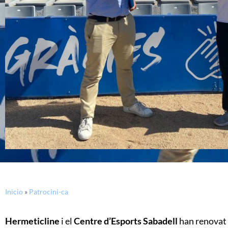
Inicio
»
Patrocini-ca
Hermeticline
i el
Centre d’Esports Sabadell
han renovat 