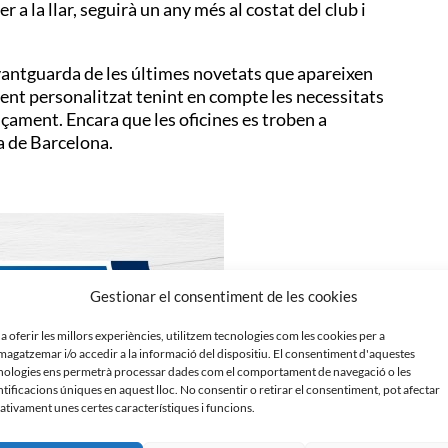
 a la llar, seguirà un any més al costat del club i
vantguarda de les últimes novetats que apareixen
ment personalitzat tenint en compte les necessitats
çament. Encara que les oficines es troben a
ia de Barcelona.
Gestionar el consentiment de les cookies
 a oferir les millors experiències, utilitzem tecnologies com les cookies per a
agatzemar i/o accedir a la informació del dispositiu. El consentiment d'aquestes
nologies ens permetrà processar dades com el comportament de navegació o les
ntificacions úniques en aquest lloc. No consentir o retirar el consentiment, pot afectar
ativament unes certes característiques i funcions.