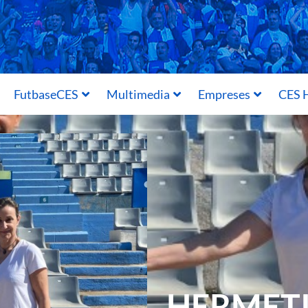
FutbaseCES
Multimedia
Empreses
CES H
HERMETI