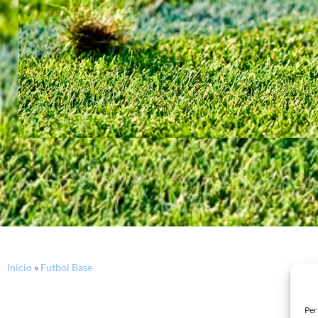
Inicio
»
Futbol Base
Per