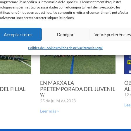
agatzemar i/o accedir a la informació del dispositiu. El consentiment d'aquestes
nologies ens permetrà processar dades com el comportament de navegació o les
ntificacions úniques en aquest lloc. No consentir o retirar el consentiment, pot afectar
ativament unes certes característiques i funcions.
Acceptar totes
Denegar
Veure preferèncie
Politica de Cookies
Politica de privacitat
Avis Legal
EN MARXA LA
OB
EL FILIAL
PRETEMPORADA DEL JUVENIL
AL
‘A’
12 
25 de juliol de 2023
Lee
Leer más »