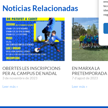
emm
Noticias Relacionadas
tec
ide
neg
OBERTES LES INSCRIPCIONS
EN MARXA LA
PER AL CAMPUS DE NADAL
PRETEMPORADA D
3 de novembre de 2023
7 d'agost de 2023
Leer más »
Leer más »