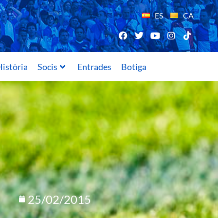
ES
CA
istòria
Socis
Entrades
Botiga
25/02/2015