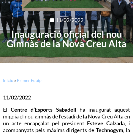
11/02/2022
Inauguració oficial del nou
Gimnàs de la Nova Creu Alta
Inicio
»
Primer Equip
11/02/2022
El
Centre d’Esports Sabadell
ha inaugurat aquest
migdia el nou gimnàs de l’estadi de la Nova Creu Alta en
un acte encapçalat pel president
Esteve Calzada
, i
acompanyats pels màxims dirigents de
Technogym
, la