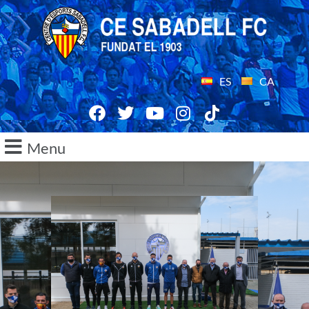
ES
CA
Menu