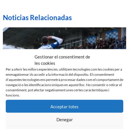
Noticias Relacionadas
Gestionar el consentiment de
les cookies
Per a oferir les millors experiències, utilitzem tecnologies com les cookies per a
emmagatzemar i/o accedir a la informació del dispositiu. El consentiment
d'aquestes tecnologies ens permetrà processar dades com el comportament de
navegació o les identificacions úniques en aquest lloc. No consentir o retirar el
consentiment, pot afectar negativament unes certes característiques i
funcions.
EL SABADELL EMPATA DAVANT LA CULTURAL A LA
NOVA CREU ALTA
Acceptar totes
10 de març de 2024
Denegar
Leer más »