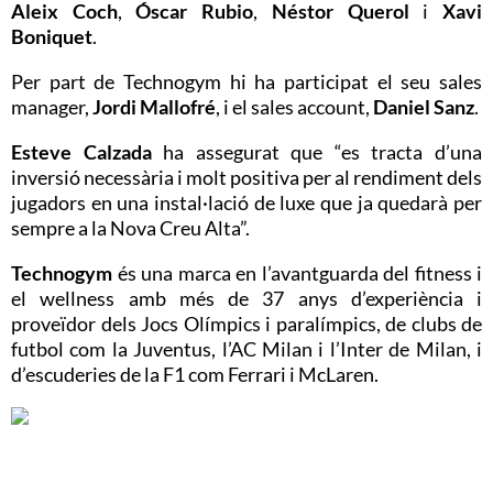
Aleix Coch
,
Óscar Rubio
,
Néstor Querol
i
Xavi
Boniquet
.
Per part de Technogym hi ha participat el seu sales
manager,
Jordi Mallofré
, i el sales account,
Daniel Sanz
.
Esteve Calzada
ha assegurat que “es tracta d’una
inversió necessària i molt positiva per al rendiment dels
jugadors en una instal·lació de luxe que ja quedarà per
sempre a la Nova Creu Alta”.
Technogym
és una marca en l’avantguarda del fitness i
el wellness amb més de 37 anys d’experiència i
proveïdor dels Jocs Olímpics i paralímpics, de clubs de
futbol com la Juventus, l’AC Milan i l’Inter de Milan, i
d’escuderies de la F1 com Ferrari i McLaren.