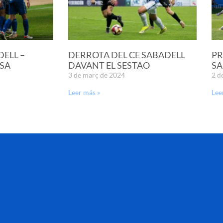
DELL –
DERROTA DEL CE SABADELL
PR
SA
DAVANT EL SESTAO
SA
3 de març de 2024
2 d
Leer más »
Lee