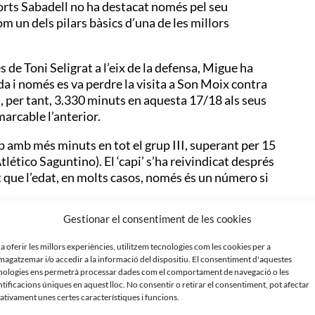
sports Sabadell no ha destacat només pel seu
m un dels pilars bàsics d’una de les millors
de Toni Seligrat a l’eix de la defensa, Migue ha
a i només es va perdre la visita a Son Moix contra
n, per tant, 3.330 minuts en aquesta 17/18 als seus
arcable l’anterior.
p amb més minuts en tot el grup III, superant per 15
ético Saguntino). El ‘capi’ s’ha reivindicat després
 que l’edat, en molts casos, només és un número si
Gestionar el consentiment de les cookies
 hagi sumat més minuts que Migue. Es tracta del
és que el central arlequinat als seus 37 anys.
 a oferir les millors experiències, utilitzem tecnologies com les cookies per a
ñés, 3.240 minuts, 39 anys), Xisco Campos (RCD
agatzemar i/o accedir a la informació del dispositiu. El consentiment d'aquestes
, 3.040 minuts, 35 anys). A Primera Divisió, amb la
nologies ens permetrà processar dades com el comportament de navegació o les
ntificacions úniques en aquest lloc. No consentir o retirar el consentiment, pot afectar
spanyol) ha jugat més que el ‘capi’.
ativament unes certes característiques i funcions.