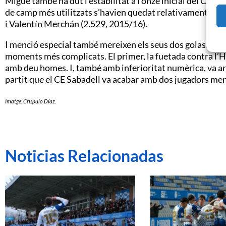
Migue també ha dut l’estabilitat a l’onze inicial del CE S
de camp més utilitzats s’havien quedat relativament llu
i Valentín Merchán (2.529, 2015/16).
I menció especial també mereixen els seus dos golassos q
moments més complicats. El primer, la fuetada contra l’H
amb deu homes. I, també amb inferioritat numèrica, va arri
partit que el CE Sabadell va acabar amb dos jugadors me
Imatge: Críspulo Díaz.
Noticias Relacionadas