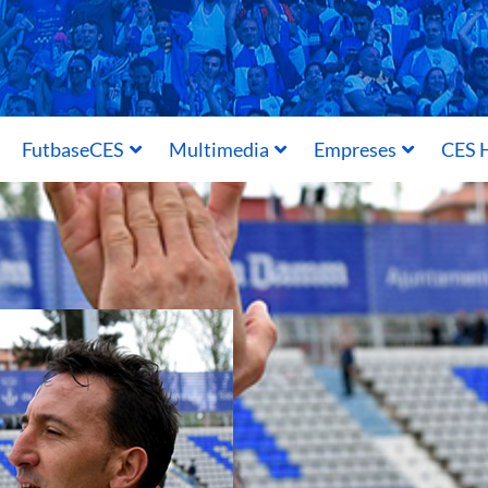
FutbaseCES
Multimedia
Empreses
CES H