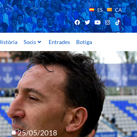
ES
CA
istòria
Socis
Entrades
Botiga
25/05/2018