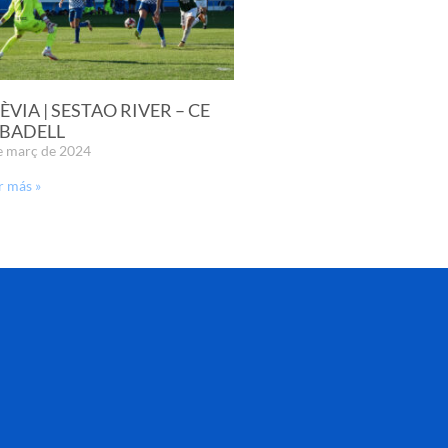
ÈVIA | SESTAO RIVER – CE
BADELL
e març de 2024
r más »