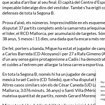
que acaba d’arribar al seu final. El capità del Centre d’E
impecable lideratge dins del vestidor. També s’ha erigit co
defenses de tota la Segona B.
Prova d’això, els números. Imprescindible en els esquemes 
disputat 37 partits complets amb la samarreta arlequinad
el líder, el RCD Mallorca, per acumulació de targetes. Só
38 anys, 5 mesos i 11 dies, una dada que fa encara més rem
De fet, porters a banda, Migue ha estat el jugador de cam
a Carlos Barreda (CD Alcoyano) i per 27 a Rafa Gimeno (Atl
d’un any sense gaire protagonisme a Cadis i ha demostrat
et cuides a l’extrem per allargar la teva carrera esportiva.
En tota la Segona B, només hi ha un jugador de camp que
mexicà Israel Castro (CD Toledo), que n’ha disputat tres m
Per
Altres casos similars són els de César Caneda (UD Logro
emm
Mallorca, 3.076 minuts, 36 anys) o Santi Villa (Mérida AD
tec
ide
mateixa quantitat de partits, només Gerard Moreno (RCD E
neg