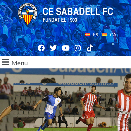
ES
CA
Menu