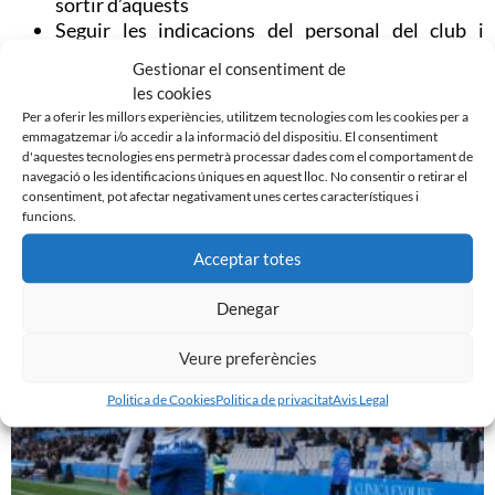
sortir d’aquests
Seguir les indicacions del personal del club i
megafonia
Gestionar el consentiment de
Us hi esperem, arlequinats!
les cookies
Per a oferir les millors experiències, utilitzem tecnologies com les cookies per a
protocol-acce–s-tornada-socis-21-22
emmagatzemar i/o accedir a la informació del dispositiu. El consentiment
d'aquestes tecnologies ens permetrà processar dades com el comportament de
navegació o les identificacions úniques en aquest lloc. No consentir o retirar el
consentiment, pot afectar negativament unes certes característiques i
funcions.
Noticias Relacionadas
Acceptar totes
Denegar
Veure preferències
Politica de Cookies
Politica de privacitat
Avis Legal