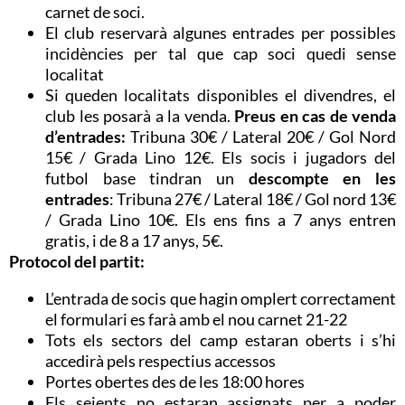
carnet de soci.
El club reservarà algunes entrades per possibles
incidències per tal que cap soci quedi sense
localitat
Si queden localitats disponibles el divendres, el
club les posarà a la venda.
Preus en cas de venda
d’entrades:
Tribuna 30€ / Lateral 20€ / Gol Nord
15€ / Grada Lino 12€. Els socis i jugadors del
futbol base tindran un
descompte en les
entrades
: T
ribuna 27€ / Lateral 18€ / Gol nord 13€
/ Grada Lino 10€. Els ens fins a 7 anys entren
gratis, i de 8 a 17 anys, 5€.
Protocol del partit:
L’entrada de socis que hagin omplert correctament
el formulari es farà amb el nou carnet 21-22
Tots els sectors del camp estaran oberts i s’hi
accedirà pels respectius accessos
Portes obertes des de les 18:00 hores
Els seients no estaran assignats per a poder