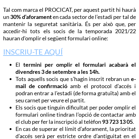
Tal com marca el PROCICAT, per aquest partit hi haurà
un
30% d’aforament
en cada sector de l’estadi per tal de
mantenir la seguretat sanitària. És per això que, per
accedir-hi tots els socis de la temporada 2021/22
hauran d’omplir el següent formulari online:
INSCRIU-TE
AQUÍ
El
termini per omplir el formulari acabarà el
divendres 3 de setembre a les 14h.
Tots aquells socis que s’hagin inscrit rebran un
e-
mail de confirmació
amb el protocol d’accés i
podran entrar a l’estadi (de forma gratuïta) amb el
seu carnet per veure el partit.
Els socis que tinguin dificultat per poder omplir el
formulari online tindran l’opció de contactar amb
el club per fer la inscripció al telèfon
93 723 13 05
.
En cas de superar el límit d’aforament, la prioritat
d’accés serà per estricte ordre d’antiguitat en el