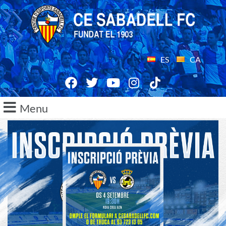
ES
CA
Menu