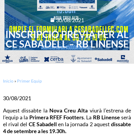
30/08/2021
INSCRIPCIÓ PRÈVIA PER AL
CE SABADELL – RB LINENSE
Inicio
»
Primer Equip
30/08/2021
Aquest dissabte la
Nova Creu Alta
viurà l’estrena de
l’equip a la
Primera RFEF Footters
. La
RB Linense
serà
el rival del
CE Sabadell
en la jornada 2 aquest
dissabte
4 de setembre a les 19.30h.