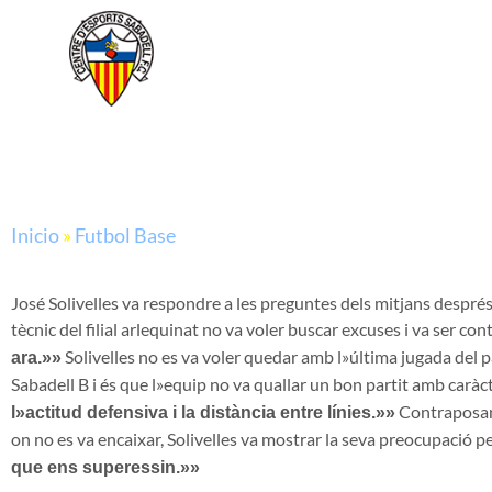
Inicio
»
Futbol Base
José Solivelles va respondre a les preguntes dels mitjans després 
tècnic del filial arlequinat no va voler buscar excuses i va ser c
Solivelles no es va voler quedar amb l»última jugada del 
ara.»»
Sabadell B i és que l»equip no va quallar un bon partit amb caràc
Contraposant
l»actitud defensiva i la distància entre línies.»»
on no es va encaixar, Solivelles va mostrar la seva preocupació pe
que ens superessin.»»