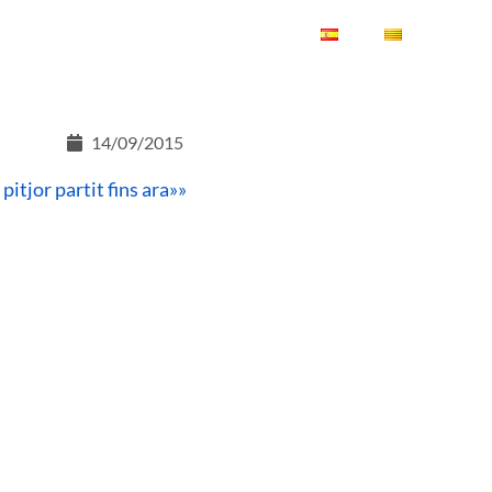
ES
CA
14/09/2015
 pitjor partit fins ara»»