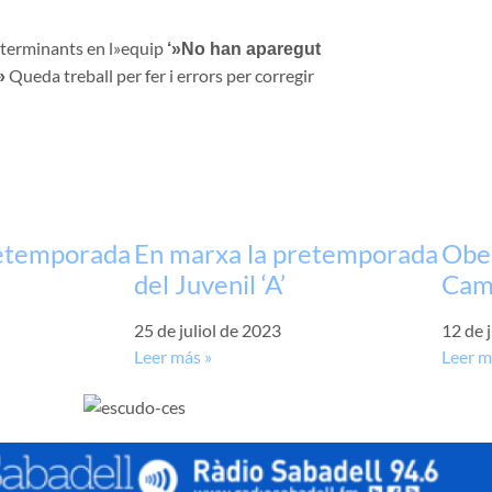
eterminants en l»equip
‘»No han aparegut
Queda treball per fer i errors per corregir
»
retemporada
En marxa la pretemporada
Ober
del Juvenil ‘A’
Cam
25 de juliol de 2023
12 de 
Leer más »
Leer m