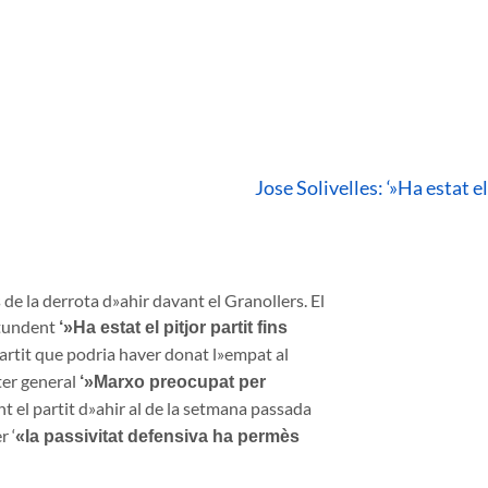
Jose Solivelles: ‘»Ha estat el
de la derrota d»ahir davant el Granollers. El
ontundent
‘»Ha estat el pitjor partit fins
partit que podria haver donat l»empat al
ter general
‘»Marxo preocupat per
 el partit d»ahir al de la setmana passada
r ‘
«la passivitat defensiva ha permès