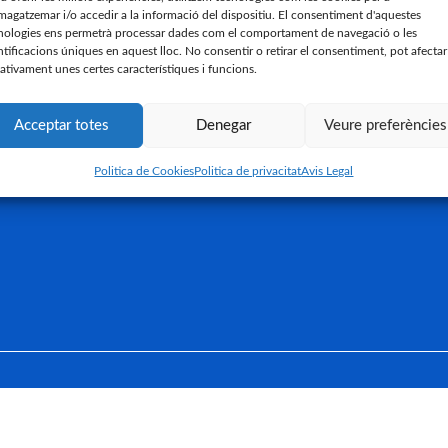
agatzemar i/o accedir a la informació del dispositiu. El consentiment d'aquestes
nologies ens permetrà processar dades com el comportament de navegació o les
ntificacions úniques en aquest lloc. No consentir o retirar el consentiment, pot afectar
ativament unes certes característiques i funcions.
Acceptar totes
Denegar
Veure preferències
Politica de Cookies
Politica de privacitat
Avis Legal