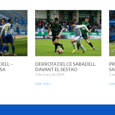
DELL –
DERROTA DEL CE SABADELL
PR
SA
DAVANT EL SESTAO
SA
3 de març de 2024
2 d
Leer más »
Lee