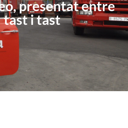
eo, presentat entre
tast i tast