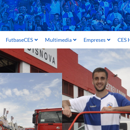
FutbaseCES
Multimedia
Empreses
CES H