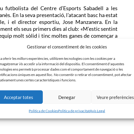
 futbolista del Centre d’Esports Sabadell a les
anès. En la seva presentació, l’atacant basc ha estat
e, i el director esportiu, Jose Manzanera. En la
ent els seus primers dies al club: «M’estic sentint
equip molt sòlid i tinc moltes ganes de començar a
t les qualitats que fan de Jurgi un jugador diferent:
Gestionar el consentiment de les cookies
e es pot adaptar a diferents posicions ofensives. És
que faci falta».
 a oferir les millors experiències, utilitzem tecnologies com les cookies per a
agatzemar i/o accedir a la informació del dispositiu. El consentiment d'aquestes
 socials, tots els presents en la presentació de Jurgi
nologies ens permetrà processar dades com el comportament de navegació o les
ercialitza Disnova com la INNIS escocesa. Després
ntificacions úniques en aquest lloc. No consentir o retirar el consentiment, pot afectar
ativament unes certes característiques i funcions.
Centre d’Esports ha exhibit la seva qualitat amb uns
ció corporatiu de l’empresa.
Acceptar totes
Denegar
Veure preferèncie
Politica de Cookies
Politica de privacitat
Avis Legal