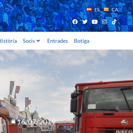
ES
CA
istòria
Socis
Entrades
Botiga
16/07/2019