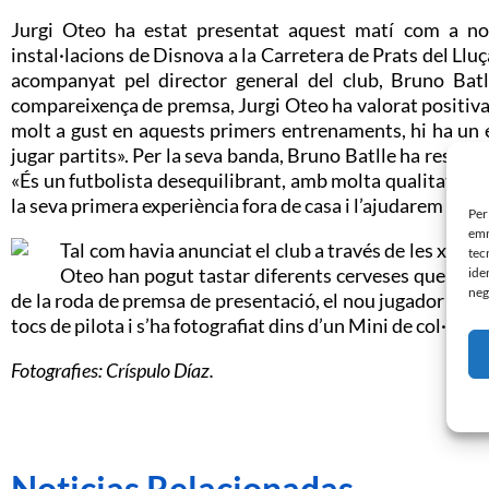
Jurgi Oteo ha estat presentat aquest matí com a nou
instal·lacions de Disnova a la Carretera de Prats del Lluç
acompanyat pel director general del club, Bruno Batll
compareixença de premsa, Jurgi Oteo ha valorat positivam
molt a gust en aquests primers entrenaments, hi ha un 
jugar partits». Per la seva banda, Bruno Batlle ha ressalta
«És un futbolista desequilibrant, amb molta qualitat i qu
la seva primera experiència fora de casa i l’ajudarem en el 
Per
emm
Tal com havia anunciat el club a través de les xarxes
tec
Oteo han pogut tastar diferents cerveses que com
ide
neg
de la roda de premsa de presentació, el nou jugador del 
tocs de pilota i s’ha fotografiat dins d’un Mini de col·lec
Fotografies: Críspulo Díaz.
Noticias Relacionadas