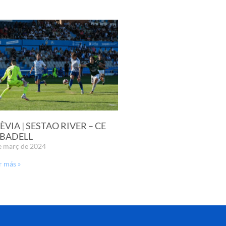
ÈVIA | SESTAO RIVER – CE
BADELL
e març de 2024
r más »