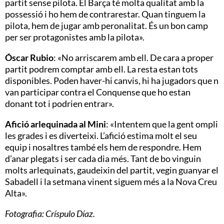
partit sense pilota. El Barça té molta qualitat amb la
possessió i ho hem de contrarestar. Quan tinguem la
pilota, hem de jugar amb peronalitat. És un bon camp
per ser protagonistes amb la pilota».
Óscar Rubio
: «No arriscarem amb ell. De cara a proper
partit podrem comptar amb ell. La resta estan tots
disponibles. Poden haver-hi canvis, hi ha jugadors que n
van participar contra el Conquense que ho estan
donant tot i podrien entrar».
Afició arlequinada al Mini
: «Intentem que la gent ompli
les grades i es diverteixi. L’afició estima molt el seu
equip i nosaltres també els hem de respondre. Hem
d’anar plegats i ser cada dia més. Tant de bo vinguin
molts arlequinats, gaudeixin del partit, vegin guanyar el
Sabadell i la setmana vinent siguem més a la Nova Creu
Alta».
Fotografia: Críspulo Díaz.