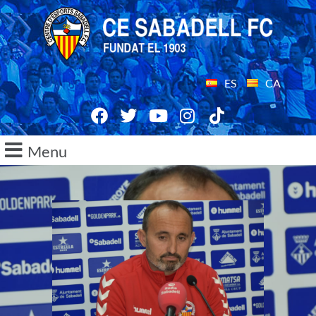
ES
CA
Menu