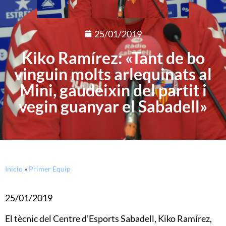
25/01/2019
Kiko Ramírez: «Tant de bo
vinguin molts arlequinats al
Mini, gaudeixin del partit i
vegin guanyar el Sabadell»
Inicio
»
Primer Equip
25/01/2019
El tècnic del Centre d’Esports Sabadell, Kiko Ramírez,