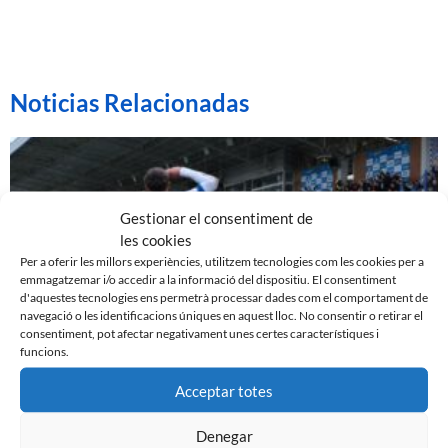
Noticias Relacionadas
Gestionar el consentiment de
les cookies
Per a oferir les millors experiències, utilitzem tecnologies com les cookies per a
emmagatzemar i/o accedir a la informació del dispositiu. El consentiment
d'aquestes tecnologies ens permetrà processar dades com el comportament de
navegació o les identificacions úniques en aquest lloc. No consentir o retirar el
consentiment, pot afectar negativament unes certes característiques i
funcions.
EL SABADELL EMPATA DAVANT LA CULTURAL A LA
Acceptar totes
NOVA CREU ALTA
10 de març de 2024
Denegar