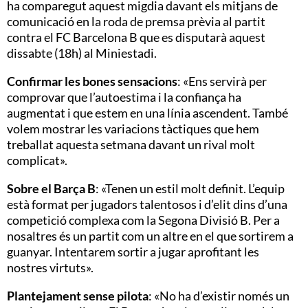
ha comparegut aquest migdia davant els mitjans de
comunicació en la roda de premsa prèvia al partit
contra el FC Barcelona B que es disputarà aquest
dissabte (18h) al Miniestadi.
Confirmar les bones sensacions
: «Ens servirà per
comprovar que l’autoestima i la confiança ha
augmentat i que estem en una línia ascendent. També
volem mostrar les variacions tàctiques que hem
treballat aquesta setmana davant un rival molt
complicat».
Sobre el Barça B
: «Tenen un estil molt definit. L’equip
està format per jugadors talentosos i d’elit dins d’una
competició complexa com la Segona Divisió B. Per a
nosaltres és un partit com un altre en el que sortirem a
guanyar. Intentarem sortir a jugar aprofitant les
nostres virtuts».
Plantejament sense pilota
: «No ha d’existir només un