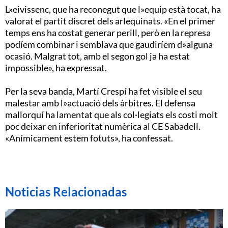
L»eivissenc, que ha reconegut que l»equip està tocat, ha
valorat el partit discret dels arlequinats. «En el primer
temps ens ha costat generar perill, però en la represa
podíem combinar i semblava que gaudiríem d»alguna
ocasió. Malgrat tot, amb el segon gol ja ha estat
impossible», ha expressat.
Per la seva banda, Martí Crespí ha fet visible el seu
malestar amb l»actuació dels àrbitres. El defensa
mallorquí ha lamentat que als col·legiats els costi molt
poc deixar en inferioritat numèrica al CE Sabadell.
«Anímicament estem fotuts», ha confessat.
Noticias Relacionadas