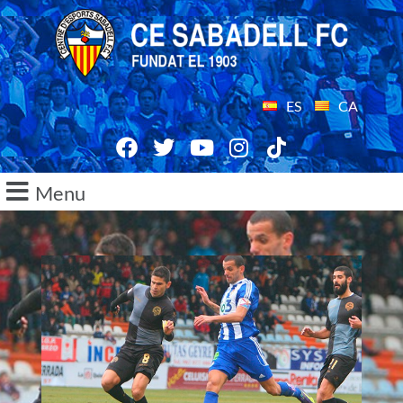
ES
CA
Menu