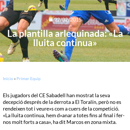
22/02/2015
La plantilla arlequinada: «La
lluita continua»
Inicio
»
Primer Equip
Els jugadors del CE Sabadell han mostrat la seva
decepció després de la derrota a El Toralín, però no es
rendeixen tot i veure»s com a cuers de la competició.
«La lluita continua, hem d»anar a totes fins al final i fer-
nos molt forts a casa», ha dit Marcos en zona mixta.