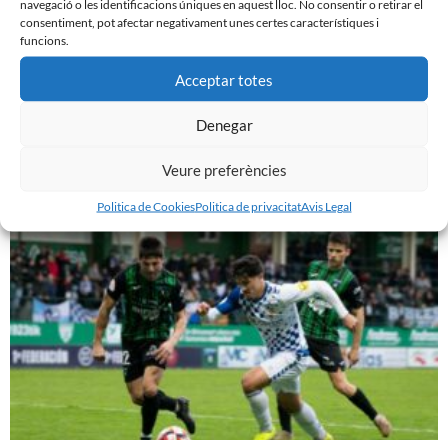
navegació o les identificacions úniques en aquest lloc. No consentir o retirar el
consentiment, pot afectar negativament unes certes característiques i
funcions.
Acceptar totes
PRÈVIA | CE SABADELL – CULTURAL LEONESA
Denegar
9 de març de 2024
Veure preferències
Leer más »
Politica de Cookies
Politica de privacitat
Avis Legal