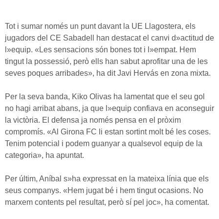
Tot i sumar només un punt davant la UE Llagostera, els
jugadors del CE Sabadell han destacat el canvi d»actitud de
l»equip. «Les sensacions són bones tot i l»empat. Hem
tingut la possessió, però ells han sabut aprofitar una de les
seves poques arribades», ha dit Javi Hervás en zona mixta.
Per la seva banda, Kiko Olivas ha lamentat que el seu gol
no hagi arribat abans, ja que l»equip confiava en aconseguir
la victòria. El defensa ja només pensa en el pròxim
compromís. «Al Girona FC li estan sortint molt bé les coses.
Tenim potencial i podem guanyar a qualsevol equip de la
categoria», ha apuntat.
Per últim, Aníbal s»ha expressat en la mateixa línia que els
seus companys. «Hem jugat bé i hem tingut ocasions. No
marxem contents pel resultat, però sí pel joc», ha comentat.