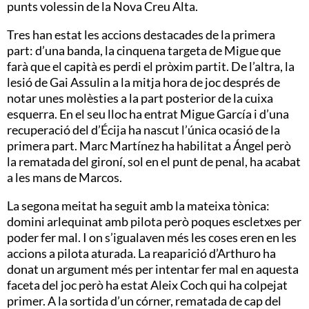
punts volessin de la Nova Creu Alta.
Tres han estat les accions destacades de la primera
part: d’una banda, la cinquena targeta de Migue que
farà que el capità es perdi el pròxim partit. De l’altra, la
lesió de Gai Assulin a la mitja hora de joc després de
notar unes molèsties a la part posterior de la cuixa
esquerra. En el seu lloc ha entrat Migue García i d’una
recuperació del d’Écija ha nascut l’única ocasió de la
primera part. Marc Martínez ha habilitat a Ángel però
la rematada del gironí, sol en el punt de penal, ha acabat
a les mans de Marcos.
La segona meitat ha seguit amb la mateixa tònica:
domini arlequinat amb pilota però poques escletxes per
poder fer mal. I on s’igualaven més les coses eren en les
accions a pilota aturada. La reaparició d’Arthuro ha
donat un argument més per intentar fer mal en aquesta
faceta del joc però ha estat Aleix Coch qui ha colpejat
primer. A la sortida d’un córner, rematada de cap del