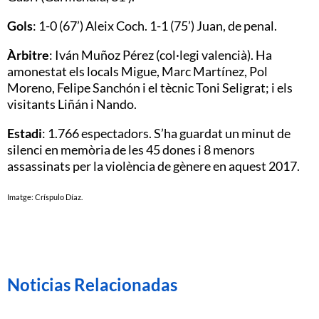
Gols
: 1-0 (67’) Aleix Coch. 1-1 (75’) Juan, de penal.
Àrbitre
: Iván Muñoz Pérez (col·legi valencià). Ha
amonestat els locals Migue, Marc Martínez, Pol
Moreno, Felipe Sanchón i el tècnic Toni Seligrat; i els
visitants Liñán i Nando.
Estadi
: 1.766 espectadors. S’ha guardat un minut de
silenci en memòria de les 45 dones i 8 menors
assassinats per la violència de gènere en aquest 2017.
Imatge: Críspulo Díaz.
Noticias Relacionadas