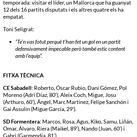
temporada: visitar el líder, un Mallorca que ha guanyat
12 dels 16 partits disputats i els altres quatre els ha
empatat.
Toni Seligrat:
“Te’n vas fotut perquè t’han fet un gol en un partit
defensivament impecable però també estic content
amb l’equip”.
FITXA TÈCNICA
CE Sabadell
: Roberto, Óscar Rubio, Dani Gómez, Pol
Moreno (Adri Díaz, 80’), Aleix Coch, Migue, Josu
(Arthuro, 60’), Ángel, Marc Martínez, Felipe Sanchón i
Gai Assulin (Migue García, 29’).
SD Formentera
: Marcos, Rosa, Agus, Kiko, Samu, Liñán,
Omar, Álvaro, Riera (Maikel, 89’), Nando (Juan, 60’) i
Gabri (Garmendia, 81’).