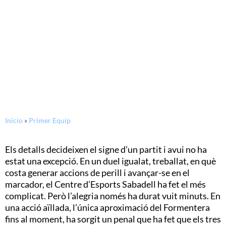
26/11/2017
L’alegria dura vuit minuts
Inicio
»
Primer Equip
Els detalls decideixen el signe d’un partit i avui no ha
estat una excepció. En un duel igualat, treballat, en què
costa generar accions de perill i avançar-se en el
marcador, el Centre d’Esports Sabadell ha fet el més
complicat. Però l’alegria només ha durat vuit minuts. En
una acció aïllada, l’única aproximació del Formentera
fins al moment, ha sorgit un penal que ha fet que els tres