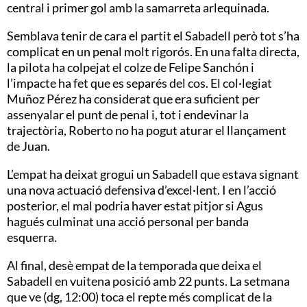
central i primer gol amb la samarreta arlequinada.
Semblava tenir de cara el partit el Sabadell però tot s’ha
complicat en un penal molt rigorós. En una falta directa,
la pilota ha colpejat el colze de Felipe Sanchón i
l’impacte ha fet que es separés del cos. El col·legiat
Muñoz Pérez ha considerat que era suficient per
assenyalar el punt de penal i, tot i endevinar la
trajectòria, Roberto no ha pogut aturar el llançament
de Juan.
L’empat ha deixat grogui un Sabadell que estava signant
una nova actuació defensiva d’excel·lent. I en l’acció
posterior, el mal podria haver estat pitjor si Agus
hagués culminat una acció personal per banda
esquerra.
Al final, desè empat de la temporada que deixa el
Sabadell en vuitena posició amb 22 punts. La setmana
que ve (dg, 12:00) toca el repte més complicat de la