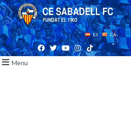
ES
CA
Menu