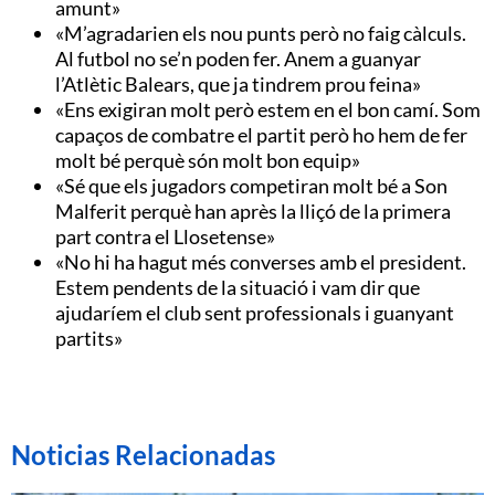
amunt»
«M’agradarien els nou punts però no faig càlculs.
Al futbol no se’n poden fer. Anem a guanyar
l’Atlètic Balears, que ja tindrem prou feina»
«Ens exigiran molt però estem en el bon camí. Som
capaços de combatre el partit però ho hem de fer
molt bé perquè són molt bon equip»
«Sé que els jugadors competiran molt bé a Son
Malferit perquè han après la lliçó de la primera
part contra el Llosetense»
«No hi ha hagut més converses amb el president.
Estem pendents de la situació i vam dir que
ajudaríem el club sent professionals i guanyant
partits»
Noticias Relacionadas