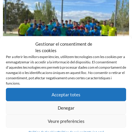
Gestionar el consentiment de
les cookies
Per a oferir les millors experiències, utilitzem tecnologies com les cookies per a
emmagatzemar i/o accedir a la informació del dispositiu. El consentiment
d'aquestes tecnologies ens permetrà processar dades com el comportament de
EN MARXA LA PRETEMPORADA DEL FILIAL
navegació o les identificacions úniques en aquest lloc. No consentir o retirar el
7 d'agost de 2023
consentiment, pot afectar negativament unes certes característiques i
funcions.
Leer más »
Acceptar totes
Denegar
Veure preferències
Politica de Cookies
Politica de privacitat
Avis Legal