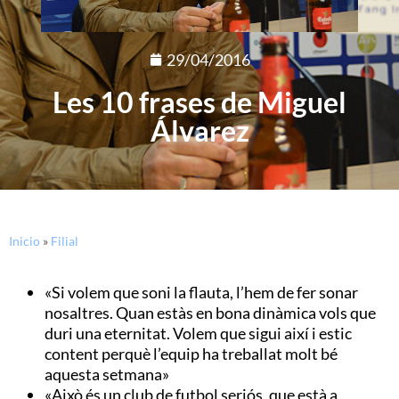
29/04/2016
Les 10 frases de Miguel
Álvarez
Inicio
»
Filial
«Si volem que soni la flauta, l’hem de fer sonar
nosaltres. Quan estàs en bona dinàmica vols que
duri una eternitat. Volem que sigui així i estic
content perquè l’equip ha treballat molt bé
aquesta setmana»
«Això és un club de futbol seriós, que està a