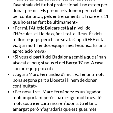
l’avantsala del futbol professional, i no estem per
donar premis. Els premis els donem per treball,
per continuïtat, pels entrenaments… Triaré els 11
que ho estan fent bé últimament»
«Per mi, l’Atlètic Balears està al nivell de
l’Hèrcules, el Lleida o, fins i tot, el Reus. És dels
millors equips però ficar-se a la Copa RFEF et fa
viatjar molt, fer dos equips, més lesions… És una
apreciació meva»
«Si veus el partit del Badalona sembla que sí han
aixecat el peu; si veus el del Barça ‘B’, no. A casa
són un equip potent»
«Jugarà Marc Fernández d’inici. Va fer una molt
bona segona part a Lloseta i li hem de donar
continuïtat»
«Per nosaltres, Marc Fernández és un jugador
molt important però s’ha d’exigir molt més. Té
molt sostre encara i no se n’adona. Jo el tinc
amargat però m’agradaria que estigués més