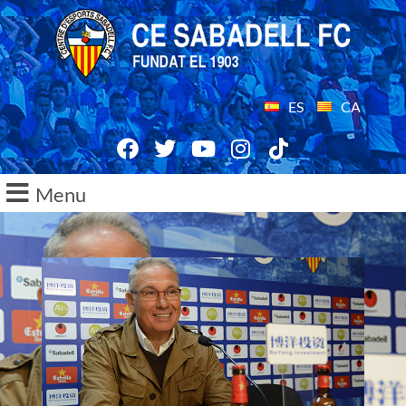
ES
CA
Menu