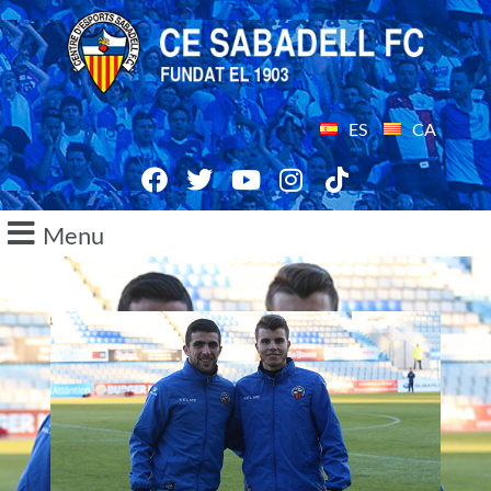
ES
CA
Menu