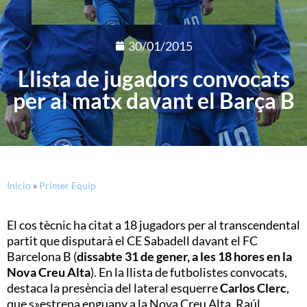
30/01/2015
Llista de jugadors convocats
per al matx davant el Barça B
Inicio
»
Primer Equip
El cos tècnic ha citat a 18 jugadors per al transcendental
partit que disputarà el CE Sabadell davant el FC
Barcelona B (
dissabte 31 de gener, a les 18 hores en la
Nova Creu Alta
). En la llista de futbolistes convocats,
destaca la presència del lateral esquerre
Carlos Clerc
,
que s»estrena enguany a la Nova Creu Alta. Raúl