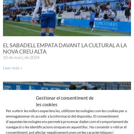
EL SABADELL EMPATA DAVANT LA CULTURAL A LA
NOVA CREU ALTA
10 de març de 2024
Leer más »
Gestionar el consentiment de
les cookies
Per a oferir les millors experiències, utilitzem tecnologies com les cookies per a
emmagatzemar i/o accedir a la informació del dispositiu. El consentiment
d'aquestes tecnologies ens permetrà processar dades com el comportament de
navegació o les identificacions úniques en aquest lloc. No consentir o retirar el
consentiment, pot afectar negativament unes certes característiques i