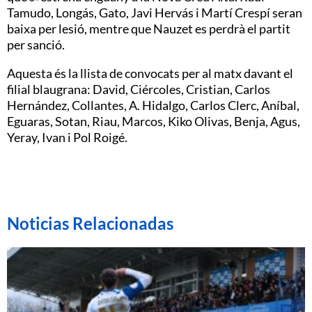
Tamudo, Longás, Gato, Javi Hervás i Martí Crespí seran
baixa per lesió, mentre que Nauzet es perdrà el partit
per sanció.
Aquesta és la llista de convocats per al matx davant el
filial blaugrana: David, Ciércoles, Cristian, Carlos
Hernández, Collantes, A. Hidalgo, Carlos Clerc, Aníbal,
Eguaras, Sotan, Riau, Marcos, Kiko Olivas, Benja, Agus,
Yeray, Ivan i Pol Roigé.
Noticias Relacionadas