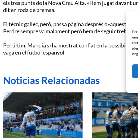
els tres punts de la Nova Creu Alta. «Hem jugat davant u
dit en roda de premsa.
El tècnic gallec, però, passa pàgina després d»aquesta de
Perdre sempre va malament però hem de seguir treballan
Per
emm
tec
Per últim, Mandiá s»ha mostrat confiat en la possibilitat 
ide
vaga en el futbol espanyol.
neg
Noticias Relacionadas