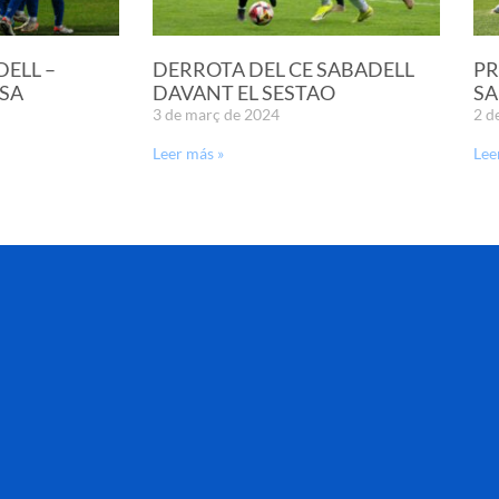
DELL –
DERROTA DEL CE SABADELL
PR
SA
DAVANT EL SESTAO
SA
3 de març de 2024
2 d
Leer más »
Lee