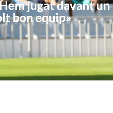
Hem jugat davant un
lt bon equip»