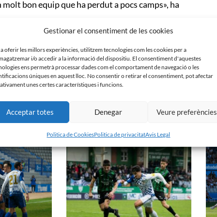
n molt bon equip que ha perdut a pocs camps», ha
Gestionar el consentiment de les cookies
rrota. «Ara ens toca anar a guanyar a Leganés.
t», ha comentat.
 a oferir les millors experiències, utilitzem tecnologies com les cookies per a
agatzemar i/o accedir a la informació del dispositiu. El consentiment d'aquestes
nologies ens permetrà processar dades com el comportament de navegació o les
de jugar el pròxim compromís tot i la possibilitat de
ntificacions úniques en aquest lloc. No consentir o retirar el consentiment, pot afectar
ativament unes certes característiques i funcions.
Acceptar totes
Denegar
Veure preferèncie
Politica de Cookies
Politica de privacitat
Avis Legal