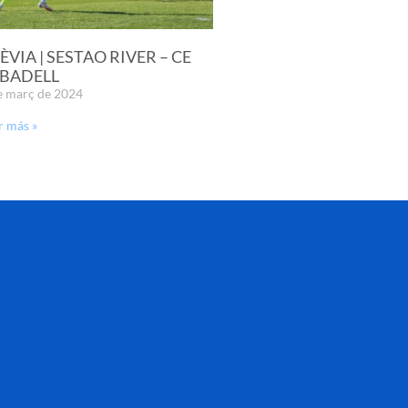
ÈVIA | SESTAO RIVER – CE
BADELL
e març de 2024
r más »