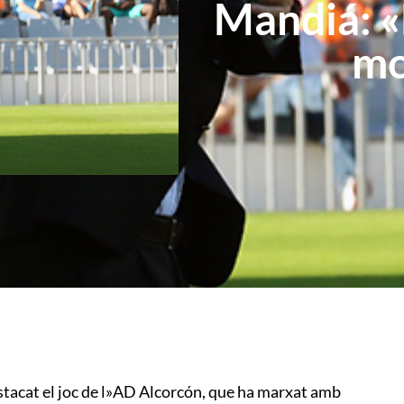
Mandiá: «
mo
stacat el joc de l»AD Alcorcón, que ha marxat amb