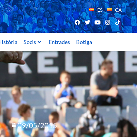
ES
CA
istòria
Socis
Entrades
Botiga
09/05/2015