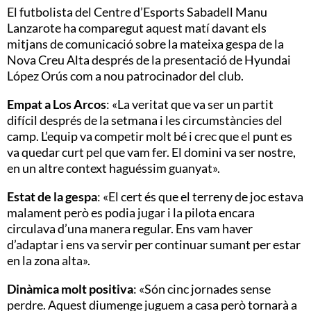
El futbolista del Centre d’Esports Sabadell Manu
Lanzarote ha comparegut aquest matí davant els
mitjans de comunicació sobre la mateixa gespa de la
Nova Creu Alta després de la presentació de Hyundai
López Orús com a nou patrocinador del club.
Empat a Los Arcos
: «La veritat que va ser un partit
difícil després de la setmana i les circumstàncies del
camp. L’equip va competir molt bé i crec que el punt es
va quedar curt pel que vam fer. El domini va ser nostre,
en un altre context haguéssim guanyat».
Estat de la gespa
: «El cert és que el terreny de joc estava
malament però es podia jugar i la pilota encara
circulava d’una manera regular. Ens vam haver
d’adaptar i ens va servir per continuar sumant per estar
en la zona alta».
Dinàmica molt positiva
: «Són cinc jornades sense
perdre. Aquest diumenge juguem a casa però tornarà a