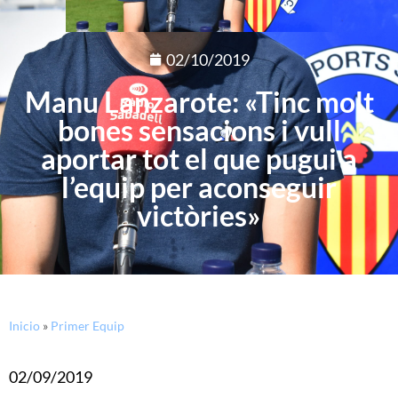
02/10/2019
Manu Lanzarote: «Tinc molt
bones sensacions i vull
aportar tot el que pugui a
l’equip per aconseguir
victòries»
Inicio
»
Primer Equip
02/09/2019