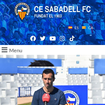
ES
CA
Menu