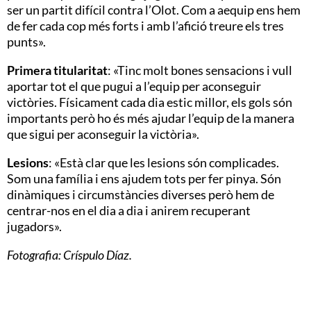
ser un partit difícil contra l’Olot. Com a aequip ens hem
de fer cada cop més forts i amb l’afició treure els tres
punts».
Primera titularitat
: «Tinc molt bones sensacions i vull
aportar tot el que pugui a l’equip per aconseguir
victòries. Físicament cada dia estic millor, els gols són
importants però ho és més ajudar l’equip de la manera
que sigui per aconseguir la victòria».
Lesions
: «Està clar que les lesions són complicades.
Som una família i ens ajudem tots per fer pinya. Són
dinàmiques i circumstàncies diverses però hem de
centrar-nos en el dia a dia i anirem recuperant
jugadors».
Fotografia: Críspulo Díaz.