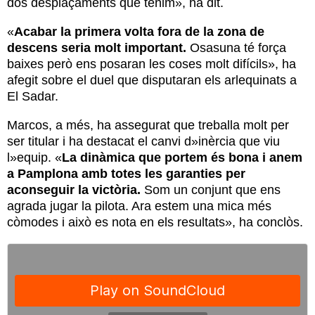
dos desplaçaments que tenim», ha dit.
«
Acabar la primera volta fora de la zona de
descens seria molt important.
Osasuna té força
baixes però ens posaran les coses molt difícils», ha
afegit sobre el duel que disputaran els arlequinats a
El Sadar.
Marcos, a més, ha assegurat que treballa molt per
ser titular i ha destacat el canvi d»inèrcia que viu
l»equip. «
La dinàmica que portem és bona i anem
a Pamplona amb totes les garanties per
aconseguir la victòria.
Som un conjunt que ens
agrada jugar la pilota. Ara estem una mica més
còmodes i això es nota en els resultats», ha conclòs.