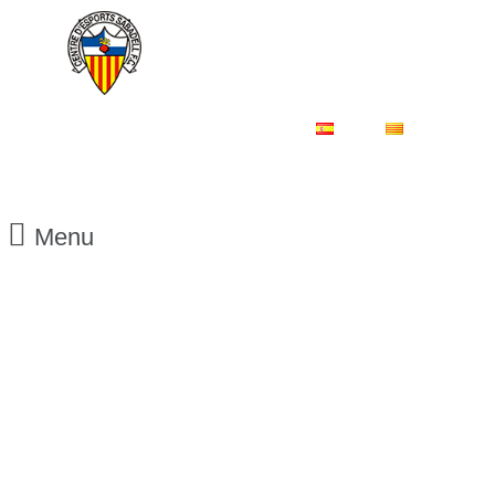
ES
CA
Menu