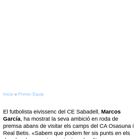
14/01/2015
Marcos: «Podem fer sis
punts en els dos
desplaçaments»
Inicio
»
Primer Equip
El futbolista eivissenc del CE Sabadell,
Marcos
García
, ha mostrat la seva ambició en roda de
premsa abans de visitar els camps del CA Osasuna i
Real Betis. «Sabem que podem fer sis punts en els