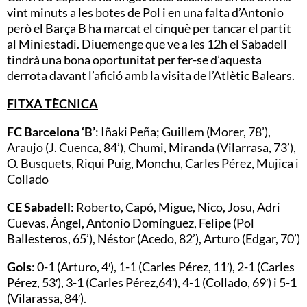
vint minuts a les botes de Pol i en una falta d’Antonio
però el Barça B ha marcat el cinquè per tancar el partit
al Miniestadi. Diuemenge que ve a les 12h el Sabadell
tindrà una bona oportunitat per fer-se d’aquesta
derrota davant l’afició amb la visita de l’Atlètic Balears.
FITXA TÈCNICA
FC Barcelona ‘B’
: Iñaki Peña; Guillem (Morer, 78’),
Araujo (J. Cuenca, 84’), Chumi, Miranda (Vilarrasa, 73’),
O. Busquets, Riqui Puig, Monchu, Carles Pérez, Mujica i
Collado
CE Sabadell
: Roberto, Capó, Migue, Nico, Josu, Adri
Cuevas, Ángel, Antonio Domínguez, Felipe (Pol
Ballesteros, 65’), Néstor (Acedo, 82’), Arturo (Edgar, 70’)
Gols
: 0-1 (Arturo, 4′), 1-1 (Carles Pérez, 11′), 2-1 (Carles
Pérez, 53′), 3-1 (Carles Pérez,64′), 4-1 (Collado, 69′) i 5-1
(Vilarassa, 84′).