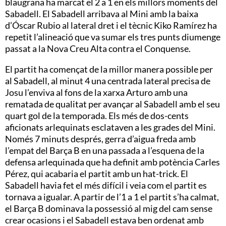
blaugrana ha marcat el 2 a 1 en els millors moments del
Sabadell. El Sabadell arribava al Mini amb la baixa
d’Óscar Rubio al lateral dret i el tècnic Kiko Ramírez ha
repetit l’alineació que va sumar els tres punts diumenge
passat a la Nova Creu Alta contra el Conquense.
El partit ha començat de la millor manera possible per
al Sabadell, al minut 4 una centrada lateral precisa de
Josu l’enviva al fons de la xarxa Arturo amb una
rematada de qualitat per avançar al Sabadell amb el seu
quart gol de la temporada. Els més de dos-cents
aficionats arlequinats esclataven a les grades del Mini.
Només 7 minuts després, gerra d’aigua freda amb
l’empat del Barça B en una passada a l’esquena de la
defensa arlequinada que ha definit amb potència Carles
Pérez, qui acabaria el partit amb un hat-trick. El
Sabadell havia fet el més difícil i veia com el partit es
tornava a igualar. A partir de l’1 a 1 el partit s’ha calmat,
el Barça B dominava la possessió al mig del cam sense
crear ocasions i el Sabadell estava ben ordenat amb