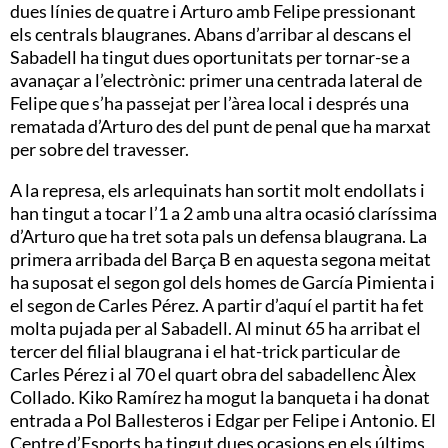
dues línies de quatre i Arturo amb Felipe pressionant
els centrals blaugranes. Abans d’arribar al descans el
Sabadell ha tingut dues oportunitats per tornar-se a
avanaçar a l’electrònic: primer una centrada lateral de
Felipe que s’ha passejat per l’àrea local i després una
rematada d’Arturo des del punt de penal que ha marxat
per sobre del travesser.
A la represa, els arlequinats han sortit molt endollats i
han tingut a tocar l’1 a 2 amb una altra ocasió claríssima
d’Arturo que ha tret sota pals un defensa blaugrana. La
primera arribada del Barça B en aquesta segona meitat
ha suposat el segon gol dels homes de García Pimienta i
el segon de Carles Pérez. A partir d’aquí el partit ha fet
molta pujada per al Sabadell. Al minut 65 ha arribat el
tercer del filial blaugrana i el hat-trick particular de
Carles Pérez i al 70 el quart obra del sabadellenc Àlex
Collado. Kiko Ramírez ha mogut la banqueta i ha donat
entrada a Pol Ballesteros i Edgar per Felipe i Antonio. El
Centre d’Esports ha tingut dues ocasions en els últims