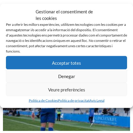
Àrbitre
: Raúl Martín González Francés (col·legi canari).
Gestionar el consentiment de
les cookies
Estadi
: Miniestadi.
Per a oferir les millors experiències, utilitzem tecnologies com les cookies per a
emmagatzemar i/o accedir a la informació del dispositiu. El consentiment
d'aquestes tecnologies ens permetrà processar dades com el comportament de
navegació o les identificacions úniques en aquest lloc. No consentir o retirar el
consentiment, pot afectar negativament unes certes característiques i
funcions.
Noticias Relacionadas
Acceptar totes
Denegar
Veure preferències
Politica de Cookies
Politica de privacitat
Avis Legal