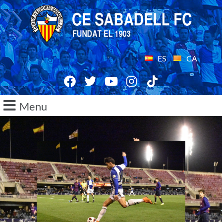
ES
CA
Menu