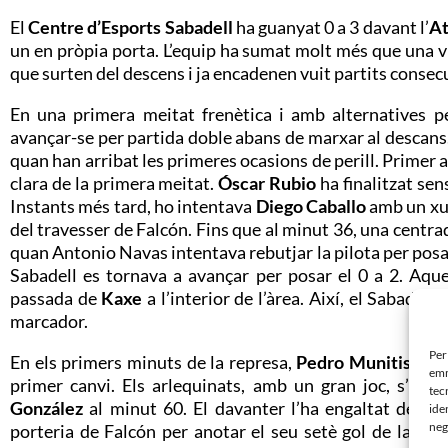
El
Centre d’Esports Sabadell
ha guanyat 0 a 3 davant l’
At
un en pròpia porta. L’equip ha sumat molt més que una vi
que surten del descens i ja encadenen vuit partits consec
En una primera meitat frenètica i amb alternatives pe
avançar-se per partida doble abans de marxar al descans. 
quan han arribat les primeres ocasions de perill. Primer 
clara de la primera meitat.
Óscar
Rubio
ha finalitzat sen
Instants més tard, ho intentava
Diego
Caballo
amb un xut
del travesser de Falcón. Fins que al minut 36, una centra
quan Antonio Navas intentava rebutjar la pilota per posar
Sabadell es tornava a avançar per posar el 0 a 2. Aque
passada de
Kaxe
a l’interior de l’àrea. Així, el Sabade
marcador.
Per
En els primers minuts de la represa,
Pedro
Munitis
ha f
emm
primer canvi. Els arlequinats, amb un gran joc, s’h
tec
González
al minut 60. El davanter l’ha engaltat des de l
ide
neg
porteria de Falcón per anotar el seu setè gol de la te