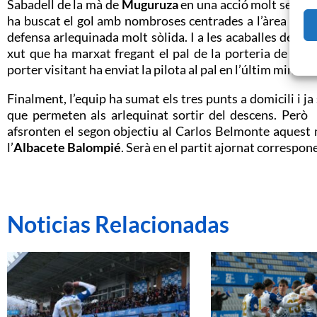
Sabadell de la mà de
Muguruza
en una acció molt semblan
ha buscat el gol amb nombroses centrades a l’àrea arl
defensa arlequinada molt sòlida. I a les acaballes del pa
xut que ha marxat fregant el pal de la porteria de Fa
porter visitant ha enviat la pilota al pal en l’últim minut d
Finalment, l’equip ha sumat els tres punts a domicili i j
que permeten als arlequinat sortir del descens. Però 
afsronten el segon objectiu al Carlos Belmonte aquest
l’
Albacete Balompié
. Serà en el partit ajornat correspon
Noticias Relacionadas