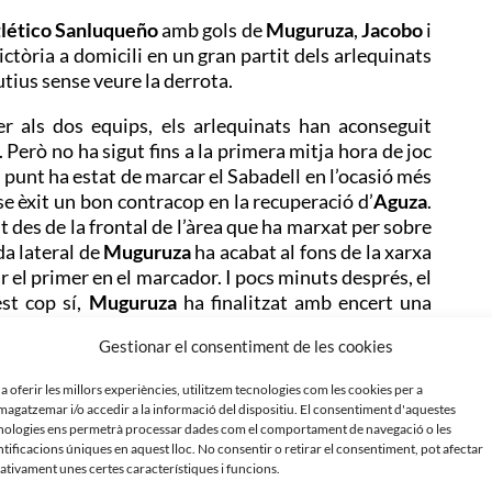
lético Sanluqueño
amb gols de
Muguruza
,
Jacobo
i
ctòria a domicili en un gran partit dels arlequinats
utius sense veure la derrota.
r als dos equips, els arlequinats han aconseguit
Però no ha sigut fins a la primera mitja hora de joc
a punt ha estat de marcar el Sabadell en l’ocasió més
se èxit un bon contracop en la recuperació d’
Aguza
.
 des de la frontal de l’àrea que ha marxat per sobre
da lateral de
Muguruza
ha acabat al fons de la xarxa
 el primer en el marcador. I pocs minuts després, el
st cop sí,
Muguruza
ha finalitzat amb encert una
ll ha marxat al descans amb un doble avantatge en el
Gestionar el consentiment de les cookies
 a oferir les millors experiències, utilitzem tecnologies com les cookies per a
et entrar a
Guillem
Molina
per
Teo
Quintero
en el
agatzemar i/o accedir a la informació del dispositiu. El consentiment d'aquestes
an avançat en el marcador amb un golàs de
Jacobo
nologies ens permetrà processar dades com el comportament de navegació o les
a frontal i la pilota ha entrat per l’escaire de la
ntificacions úniques en aquest lloc. No consentir o retirar el consentiment, pot afectar
ativament unes certes característiques i funcions.
mporada. Minuts més tard, ha pogut fer el quart el