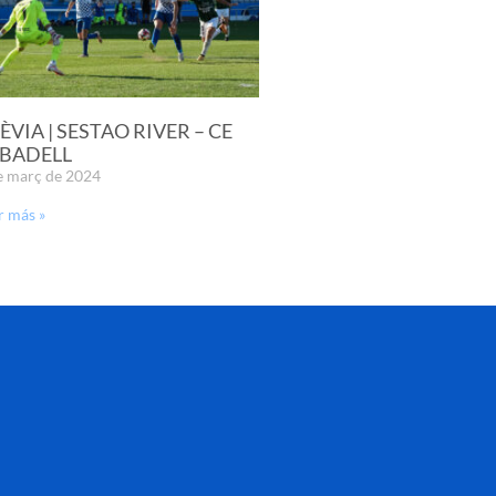
ÈVIA | SESTAO RIVER – CE
BADELL
e març de 2024
r más »