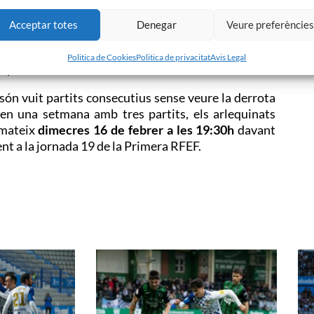
t al segon gol. Per la seva part, el conjunt andalús
equinada, però ha topat amb un
Emilio Bernad
i una
Acceptar totes
Denegar
Veure preferèncie
rtit, de nou
Muguruza
ha perdonat el quart amb un
lcón. També ha perdonat
Altimira
que sol davant el
Politica de Cookies
Politica de privacitat
Avis Legal
e partit.
a són vuit partits consecutius sense veure la derrota
en una setmana amb tres partits, els arlequinats
 mateix
dimecres 16 de febrer a les 19:30h
davant
ent a la jornada 19 de la Primera RFEF.