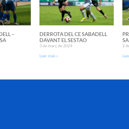
DELL –
DERROTA DEL CE SABADELL
PR
SA
DAVANT EL SESTAO
SA
3 de març de 2024
2 d
Leer más »
Lee