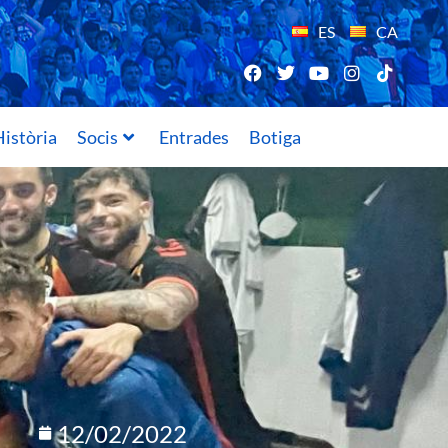
ES
CA
istòria
Socis
Entrades
Botiga
12/02/2022