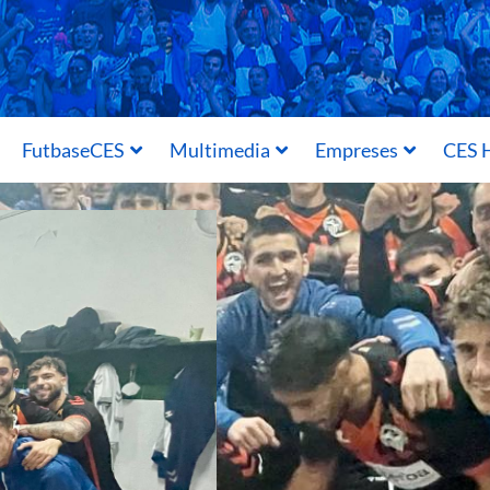
FutbaseCES
Multimedia
Empreses
CES H