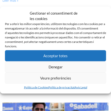
Leer más »
Gestionar el consentiment de
les cookies
Per a oferir les millors experiències, utilitzem tecnologies com les cookies per a
emmagatzemar i/o accedir a la informació del dispositiu. El consentiment
d'aquestes tecnologies ens permetrà processar dades com el comportament de
navegació o les identificacions úniques en aquest lloc. No consentir o retirar el
consentiment, pot afectar negativament unes certes característiques i
funcions.
Acceptar totes
Denegar
EL FILIAL TANCA LA PRIMERA VOLTA AMB BONA
NOTA
Veure preferències
15 de gener de 2018
Politica de Cookies
Politica de privacitat
Avis Legal
Leer más »