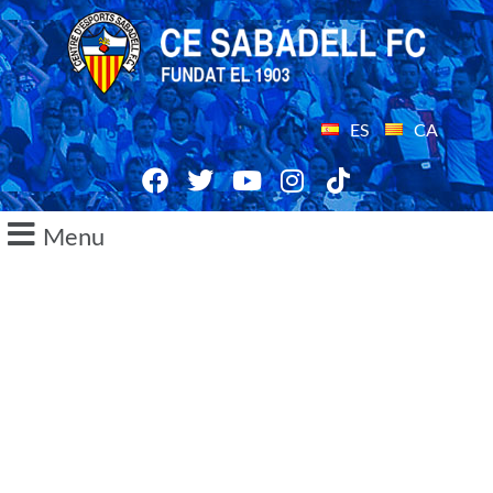
ES
CA
Menu
26/02/2016
NULL