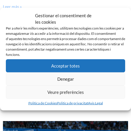
Leer más »
Gestionar el consentiment de
les cookies
Per a oferir les millors experiències, utilitzem tecnologies com les cookies per a
emmagatzemar i/o accedir a la informació del dispositiu. El consentiment
d'aquestes tecnologies ens permetrà processar dades com el comportament de
navegació o les identificacions úniques en aquest lloc. No consentir o retirar el
consentiment, pot afectar negativament unes certes característiques i
funcions.
Acceptar totes
Denegar
DERROTA DEL CE SABADELL DAVANT EL SESTAO
Veure preferències
3 de març de 2024
Politica de Cookies
Politica de privacitat
Avis Legal
Leer más »