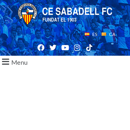
ES
CA
Menu
21/03/2016
NULL