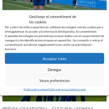
Gestionar el consentiment de
EL SABADELL EMPATA DAVANT LA CULTURAL A LA
les cookies
NOVA CREU ALTA
Per a oferir les millors experiències, utilitzem tecnologies com les cookies per a
10 de març de 2024
emmagatzemar i/o accedir a la informació del dispositiu. El consentiment
d'aquestes tecnologies ens permetrà processar dades com el comportament de
Leer más »
navegació o les identificacions úniques en aquest lloc. No consentir o retirar el
consentiment, pot afectar negativament unes certes característiques i
funcions.
Acceptar totes
Denegar
Veure preferències
Politica de Cookies
Politica de privacitat
Avis Legal
PRÈVIA | CE SABADELL – CULTURAL LEONESA