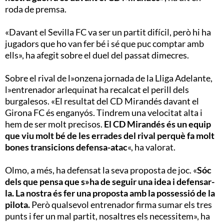
roda de premsa.
«Davant el Sevilla FC va ser un partit difícil, però hi ha
jugadors que ho van fer bé i sé que puc comptar amb
ells», ha afegit sobre el duel del passat dimecres.
Sobre el rival de l»onzena jornada de la Lliga Adelante,
l»entrenador arlequinat ha recalcat el perill dels
burgalesos. «El resultat del CD Mirandés davant el
Girona FC és enganyós. Tindrem una velocitat alta i
hem de ser molt precisos.
El CD Mirandés és un equip
que viu molt bé de les errades del rival perquè fa molt
bones transicions defensa-atac
«, ha valorat.
Olmo, a més, ha defensat la seva proposta de joc. «
Sóc
dels que pensa que s»ha de seguir una idea i defensar-
la. La nostra és fer una proposta amb la possessió de la
pilota.
Però qualsevol entrenador firma sumar els tres
punts i fer un mal partit, nosaltres els necessitem», ha