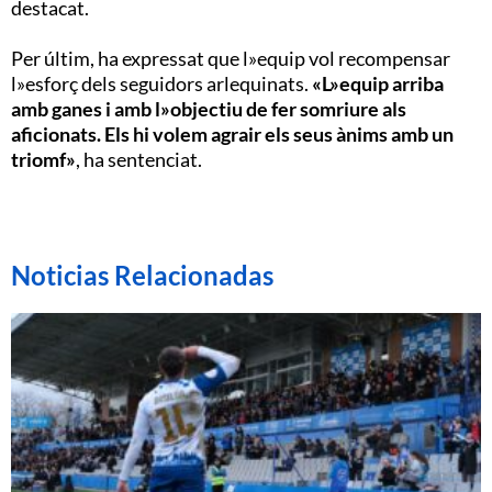
destacat.
Per últim, ha expressat que l»equip vol recompensar
l»esforç dels seguidors arlequinats.
«L»equip arriba
amb ganes i amb l»objectiu de fer somriure als
aficionats. Els hi volem agrair els seus ànims amb un
triomf»
, ha sentenciat.
Noticias Relacionadas