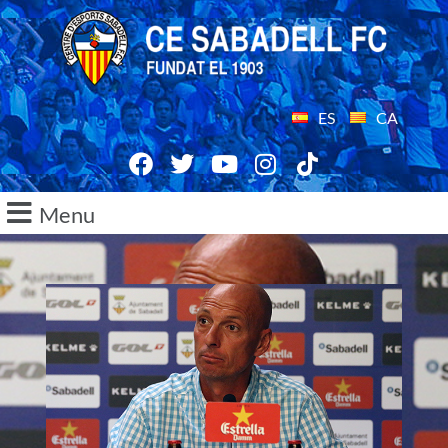
ES
CA
Menu