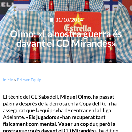
31/10/2014
Olmo: «La nostra guerra és
davant el CD Mirandés»
Inicio
»
Primer Equip
El tècnic del CE Sabadell,
Miquel Olmo
, ha passat
pàgina després de la derrota en la Copa del Rei i ha
assegurat que l»equip s»ha de centrar en la Lliga
Adelante.
«Els jugadors s»han recuperat tant
físicament com mental. Va ser un cop dur, però la
nostra guerra és davant el CD Mirandés»
, ha dit en