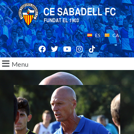
ES
CA
Menu