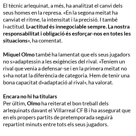
El tècnic arlequinat, a més, ha analitzat el canvi dels
seus homes en la represa. «En la segona meitat ha
canviat el ritme, la intensitat i la precisió. I també
l»actitud.
L»actitud és innegociable sempre. La nostra
responsabilitat i obligació és esforçar-nos en totes les
situacions
«, ha comentat.
Miquel Olmo
també ha lamentat que els seus jugadors
no s»adaptessin a les exigències del rival. «Teníem un
rival que venia a defensar-se i en la primera meitat no
s»ha notat la diferència de categoria. Hem de tenir una
bona capacitat d»adaptació al rival», ha valorat.
Encara no hi ha titulars
Per últim,
Olmo
ha reiterat el bon treball dels
arlequinats davant el Villarreal CF B i ha assegurat que
en els propers partits de pretemporada seguirà
repartint minuts entre tots els seus jugadors.