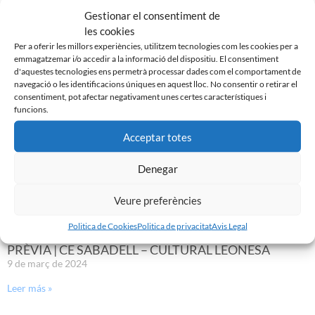
NOVA CREU ALTA
Gestionar el consentiment de
10 de març de 2024
les cookies
Leer más »
Per a oferir les millors experiències, utilitzem tecnologies com les cookies per a
emmagatzemar i/o accedir a la informació del dispositiu. El consentiment
d'aquestes tecnologies ens permetrà processar dades com el comportament de
navegació o les identificacions úniques en aquest lloc. No consentir o retirar el
consentiment, pot afectar negativament unes certes característiques i
funcions.
Acceptar totes
Denegar
Veure preferències
Politica de Cookies
Politica de privacitat
Avis Legal
PRÈVIA | CE SABADELL – CULTURAL LEONESA
9 de març de 2024
Leer más »