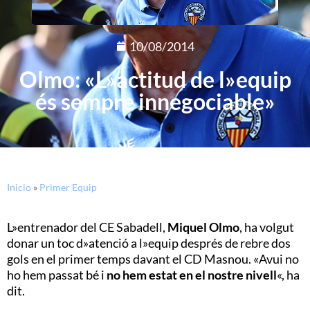
10/08/2014
Olmo: «L»actitud de l»equip
és sempre innegociable»
Inicio
»
Primer Equip
L»entrenador del CE Sabadell,
Miquel Olmo
, ha volgut
donar un toc d»atenció a l»equip després de rebre dos
gols en el primer temps davant el CD Masnou. «Avui no
ho hem passat bé i
no hem estat en el nostre nivell
«, ha
dit.