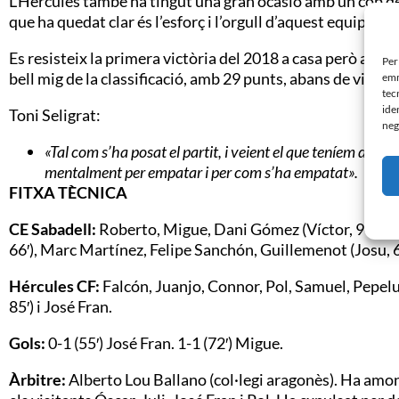
L’Hércules també ha tingut una gran ocasió amb un cop de 
que ha quedat clar és l’esforç i l’orgull d’aquest equip, a
Es resisteix la primera victòria del 2018 a casa però aques
Per
bell mig de la classificació, amb 29 punts, abans de visit
emm
tec
ide
Toni Seligrat:
neg
«Tal com s’ha posat el partit, i veient el que teníem dava
mentalment per empatar i per com s’ha empatat».
FITXA TÈCNICA
CE Sabadell:
Roberto, Migue, Dani Gómez (Víctor, 90′), 
66′), Marc Martínez, Felipe Sanchón, Guillemenot (Josu, 6
Hércules CF:
Falcón, Juanjo, Connor, Pol, Samuel, Pepelu,
85′) i José Fran.
Gols:
0-1 (55′) José Fran. 1-1 (72′) Migue.
Àrbitre:
Alberto Lou Ballano (col·legi aragonès). Ha amon