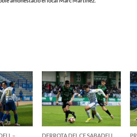
r doble amonestació el local Marc Martínez.
DELL –
DERROTA DEL CE SABADELL
PR