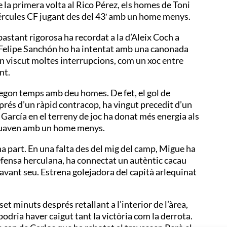
 la primera volta al Rico Pérez, els homes de Toni
’Hércules CF jugant des del 43′ amb un home menys.
astant rigorosa ha recordat a la d’Aleix Coch a
. Felipe Sanchón ho ha intentat amb una canonada
an viscut moltes interrupcions, com un xoc entre
nt.
 segon temps amb deu homes. De fet, el gol de
prés d’un ràpid contracop, ha vingut precedit d’un
 García en el terreny de joc ha donat més energia als
ctuaven amb un home menys.
na part. En una falta des del mig del camp, Migue ha
defensa herculana, ha connectat un autèntic cacau
avant seu. Estrena golejadora del capità arlequinat
et minuts després retallant a l’interior de l’àrea,
 podria haver caigut tant la victòria com la derrota.