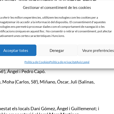
cap de Carlos que ha rebotat al travesser. Però el
bsolutament innegociable.
Gestionar el consentiment de les cookies
t punt sap a triomf. El Sabadell tanca la jornada al
 a oferir les millors experiències, utilitzem tecnologies com les cookies per a
ar el pròxim diumenge el CF Badalona.
agatzemar i/o accedir a la informació del dispositiu. El consentiment d'aquestes
nologies ens permetrà processar dades com el comportament de navegació o les
ntificacions úniques en aquest lloc. No consentir o retirar el consentiment, pot afectar
ativament unes certes característiques i funcions.
nt, has de ser un equip molt poderós físicament i
Acceptar totes
Denegar
Veure preferèncie
Politica de Cookies
Politica de privacitat
Avis Legal
Óscar Rubio, Aleix Coch, Pol Moreno (Migue García,
6′), Ángel i Pedro Capó.
 Moha (Carlos, 58′), Miñano, Óscar, Juli (Salinas,
estat els locals Dani Gómez, Ángel i Guillemenot; i