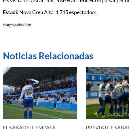
els visitants Óscar, Juli, José Fran i Pol. Ha expulsat pe
Estadi:
Nova Creu Alta. 1.715 espectadors.
Imatge: Sandra Dihör.
Noticias Relacionadas
EL SABADELL EMPATA
PRÈVIA | CE SABA