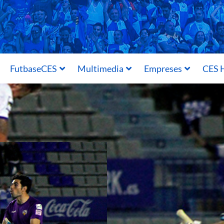
FutbaseCES
Multimedia
Empreses
CES H