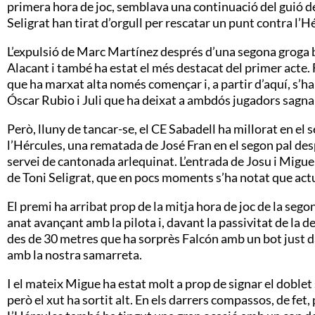
primera hora de joc, semblava una continuació del guió de
Seligrat han tirat d’orgull per rescatar un punt contra l
L’expulsió de Marc Martínez després d’una segona groga b
Alacant i també ha estat el més destacat del primer acte
que ha marxat alta només començar i, a partir d’aquí, s’h
Óscar Rubio i Juli que ha deixat a ambdós jugadors sagna
Però, lluny de tancar-se, el CE Sabadell ha millorat en el
l’Hércules, una rematada de José Fran en el segon pal des
servei de cantonada arlequinat. L’entrada de Josu i Migue
de Toni Seligrat, que en pocs moments s’ha notat que a
El premi ha arribat prop de la mitja hora de joc de la sego
anat avançant amb la pilota i, davant la passivitat de la 
des de 30 metres que ha sorprès Falcón amb un bot just d
amb la nostra samarreta.
I el mateix Migue ha estat molt a prop de signar el doblet s
però el xut ha sortit alt. En els darrers compassos, de fet,