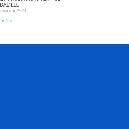
BADELL
e març de 2024
r más »