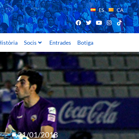
ES
CA
istòria
Socis
Entrades
Botiga
21/01/2018