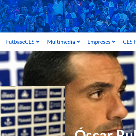
FutbaseCES
Multimedia
Empreses
CES H
Óscar Rub