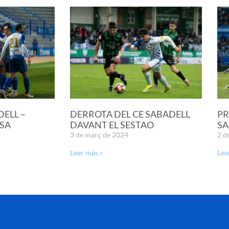
DELL –
DERROTA DEL CE SABADELL
PR
SA
DAVANT EL SESTAO
SA
3 de març de 2024
2 d
Leer más »
Lee