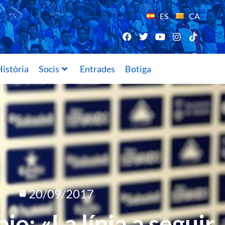
ES
CA
istòria
Socis
Entrades
Botiga
20/09/2017
io: «La línia a seguir