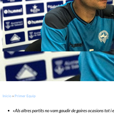
Inicio
»
Primer Equip
«Als altres partits no vam gaudir de gaires ocasions tot i e