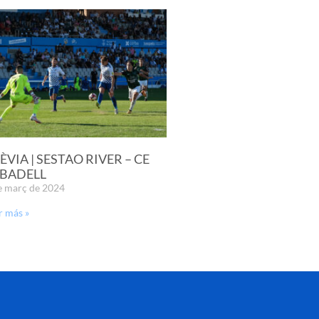
ÈVIA | SESTAO RIVER – CE
BADELL
e març de 2024
r más »