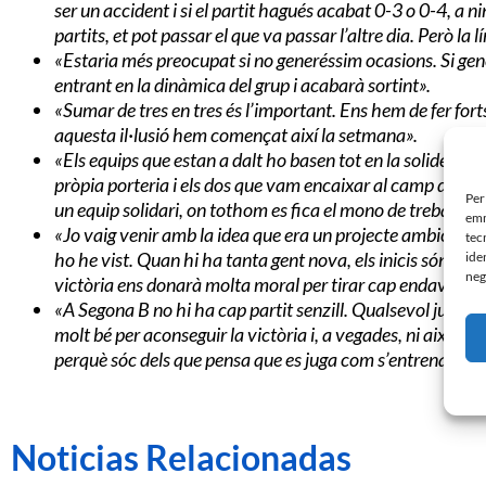
ser un accident i si el partit hagués acabat 0-3 o 0-4, a ni
partits, et pot passar el que va passar l’altre dia. Però la
«Estaria més preocupat si no generéssim ocasions. Si gen
entrant en la dinàmica del grup i acabarà sortint».
«Sumar de tres en tres és l’important. Ens hem de fer fort
aquesta il·lusió hem començat així la setmana».
«Els equips que estan a dalt ho basen tot en la solidesa d
pròpia porteria i els dos que vam encaixar al camp de 
Per
un equip solidari, on tothom es fica el mono de treball i aix
emm
«Jo vaig venir amb la idea que era un projecte ambiciós, on
tec
ho he vist. Quan hi ha tanta gent nova, els inicis són un
ide
neg
victòria ens donarà molta moral per tirar cap endavant».
«A Segona B no hi ha cap partit senzill. Qualsevol jugada
molt bé per aconseguir la victòria i, a vegades, ni això et 
perquè sóc dels que pensa que es juga com s’entrena».
Noticias Relacionadas