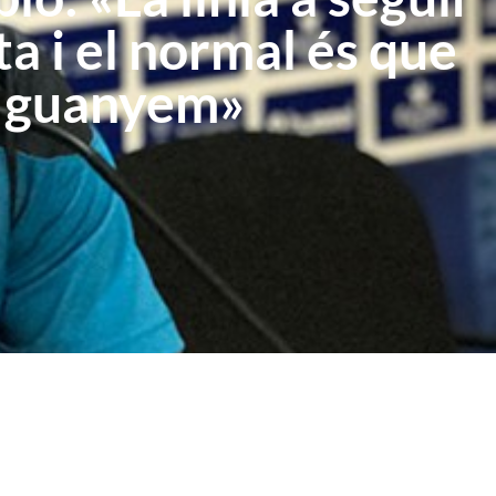
a i el normal és que
guanyem»