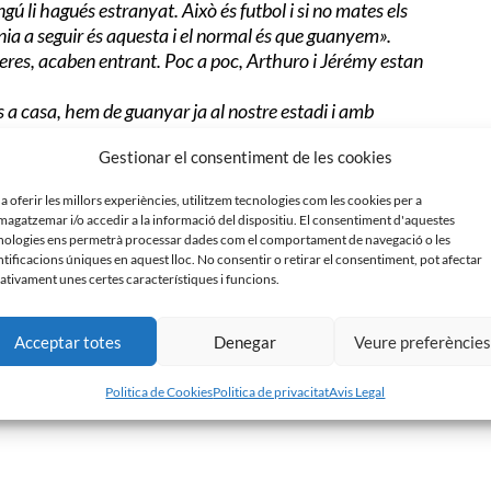
ngú li hagués estranyat. Això és futbol i si no mates els
 línia a seguir és aquesta i el normal és que guanyem».
eres, acaben entrant. Poc a poc, Arthuro i Jérémy estan
s a casa, hem de guanyar ja al nostre estadi i amb
Gestionar el consentiment de les cookies
efensiva. Nosaltres portem tres gols en contra: un en
l’Hèrcules estàvem amb un home menys. És fonamental ser
 a oferir les millors experiències, utilitzem tecnologies com les cookies per a
ò es reflexa als partits».
agatzemar i/o accedir a la informació del dispositiu. El consentiment d'aquestes
 es volien fer coses per estar a dalt. El que em van dir,
nologies ens permetrà processar dades com el comportament de navegació o les
a mica complicats però hi ha un molt bon grup i una
ntificacions úniques en aquest lloc. No consentir o retirar el consentiment, pot afectar
ativament unes certes característiques i funcions.
 et marca un partit i això ho sabem. Hem de fer les coses
val. Veig a la gent molt animada i estic molt tranquil
Acceptar totes
Denegar
Veure preferèncie
Politica de Cookies
Politica de privacitat
Avis Legal