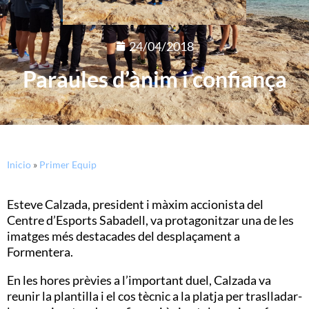
24/04/2018
Paraules d’ànim i confiança
Inicio
»
Primer Equip
Esteve Calzada, president i màxim accionista del
Centre d’Esports Sabadell, va protagonitzar una de les
imatges més destacades del desplaçament a
Formentera.
En les hores prèvies a l’important duel, Calzada va
reunir la plantilla i el cos tècnic a la platja per traslladar-