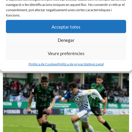
navegació o les identificacions úniques en aquest lloc. No consentir o retirar el
consentiment, pot afectar negativament unes certes característiques i
funcions.
Acceptar totes
Denegar
PRÈVIA | CE SABADELL – CULTURAL LEONESA
9 de març de 2024
Veure preferències
Leer más »
Politica de Cookies
Politica de privacitat
Avis Legal