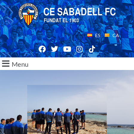
ES
CA
Menu