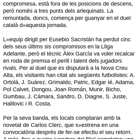
compromesa, està fora de les posicions de descens,
però només a tres punts dels arlequinats. La
remuntada, doncs, comença per guanyar en el duel
català d»aquesta jornada.
L»equip dirigit per Eusebio Sacristán ha perdut cinc
dels seus últims sis compromisos en la Lliga
Adelante, però el tècnic Álex García va voler recalcar
en roda de premsa el perill i talent dels jugadors
rivals. Per al duel que es disputarà a la Nova Creu
Alta, els visitants han citat als següents futbolistes: A.
Ortolá, J. Suárez, Grimaldo, Patric, Edgar Ié, Adama,
Pol Calvet, Dongou, Joan Román, Munir, Bicho,
Gumbau, J. Cámara, Sandro, D. Diagne, S. Juste,
Halilovic i R. Costa.
Per la seva banda, els locals comptaran amb la
novetat de Carlos Clerc, que s»estrena en una
convocatòria després de fer-se efectiu el seu retorn.