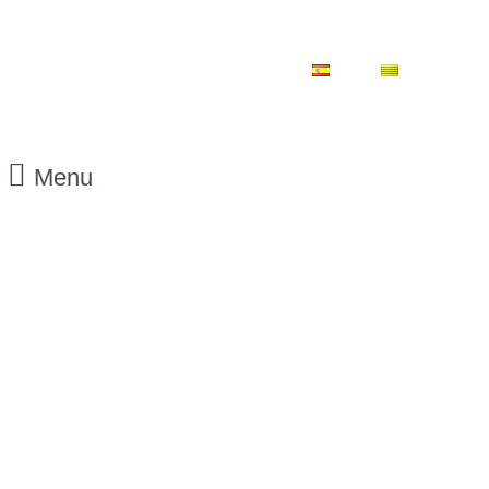
ES
CA
Menu