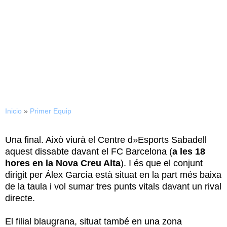
31/01/2015
Partit decisiu del CE
Sabadell davant el Barça B
Inicio
»
Primer Equip
Una final. Això viurà el Centre d»Esports Sabadell
aquest dissabte davant el FC Barcelona (
a les 18
hores en la Nova Creu Alta
). I és que el conjunt
dirigit per Álex García està situat en la part més baixa
de la taula i vol sumar tres punts vitals davant un rival
directe.
El filial blaugrana, situat també en una zona