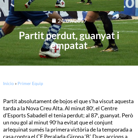
24/09/2017
Partit perdut, guanyat i
empatat
Inicio
»
Primer Equip
Partit absolutament de bojos el que s’ha viscut aquesta
tarda a la Nova Creu Alta. Al minut 80′, el Centre
d’Esports Sabadell el tenia perdut; al 87′, guanyat. Però
un nou gol al minut 90′ ha evitat que el conjunt
arlequinat sumés la primera victòria de la temporada a
casa contra el CF Peralada-Girona ‘B’. Dues accions a