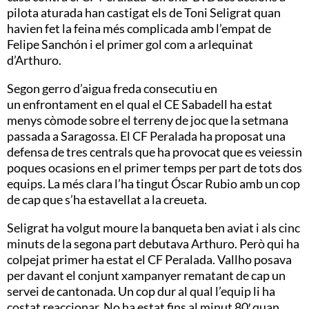
pilota aturada han castigat els de Toni Seligrat quan
havien fet la feina més complicada amb l’empat de
Felipe Sanchón i el primer gol com a arlequinat
d’Arthuro.
Segon gerro d’aigua freda consecutiu en
un enfrontament en el qual el CE Sabadell ha estat
menys còmode sobre el terreny de joc que la setmana
passada a Saragossa. El CF Peralada ha proposat una
defensa de tres centrals que ha provocat que es veiessin
poques ocasions en el primer temps per part de tots dos
equips. La més clara l’ha tingut Óscar Rubio amb un cop
de cap que s’ha estavellat a la creueta.
Seligrat ha volgut moure la banqueta ben aviat i als cinc
minuts de la segona part debutava Arthuro. Però qui ha
colpejat primer ha estat el CF Peralada. Vallho posava
per davant el conjunt xampanyer rematant de cap un
servei de cantonada. Un cop dur al qual l’equip li ha
costat reaccionar. No ha estat fins al minut 80′ quan