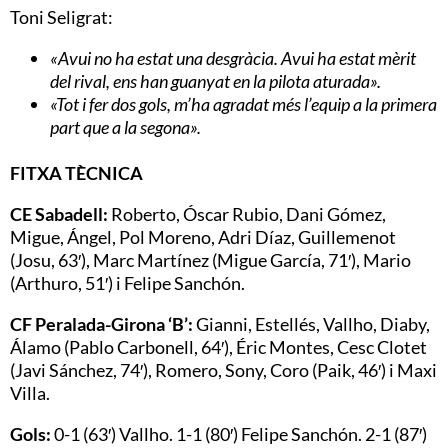
Toni Seligrat:
«Avui no ha estat una desgràcia. Avui ha estat mèrit
del rival, ens han guanyat en la pilota aturada».
«Tot i fer dos gols, m’ha agradat més l’equip a la primera
part que a la segona».
FITXA TÈCNICA
CE Sabadell:
Roberto, Óscar Rubio, Dani Gómez,
Migue, Ángel, Pol Moreno, Adri Díaz, Guillemenot
(Josu, 63′), Marc Martínez (Migue García, 71′), Mario
(Arthuro, 51′) i Felipe Sanchón.
CF Peralada-Girona ‘B’:
Gianni, Estellés, Vallho, Diaby,
Álamo (Pablo Carbonell, 64′), Éric Montes, Cesc Clotet
(Javi Sánchez, 74′), Romero, Sony, Coro (Paik, 46′) i Maxi
Villa.
Gols:
0-1 (63′) Vallho. 1-1 (80′) Felipe Sanchón. 2-1 (87′)