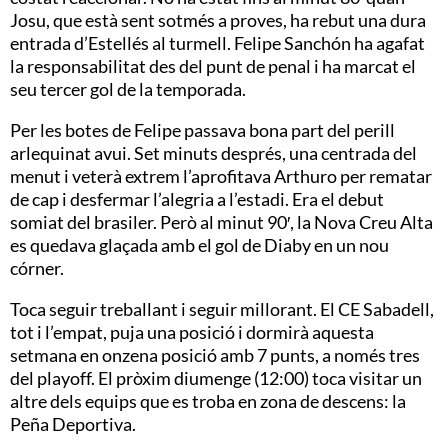
Josu, que està sent sotmés a proves, ha rebut una dura
entrada d’Estellés al turmell. Felipe Sanchón ha agafat
la responsabilitat des del punt de penal i ha marcat el
seu tercer gol de la temporada.
Per les botes de Felipe passava bona part del perill
arlequinat avui. Set minuts després, una centrada del
menut i veterà extrem l’aprofitava Arthuro per rematar
de cap i desfermar l’alegria a l’estadi. Era el debut
somiat del brasiler. Però al minut 90′, la Nova Creu Alta
es quedava glaçada amb el gol de Diaby en un nou
córner.
Toca seguir treballant i seguir millorant. El CE Sabadell,
tot i l’empat, puja una posició i dormirà aquesta
setmana en onzena posició amb 7 punts, a només tres
del playoff. El pròxim diumenge (12:00) toca visitar un
altre dels equips que es troba en zona de descens: la
Peña Deportiva.