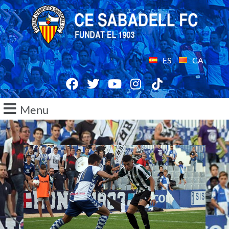
ES
CA
Menu