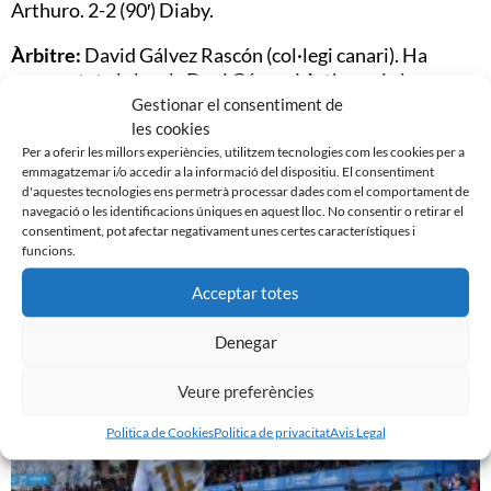
Arthuro. 2-2 (90′) Diaby.
Àrbitre:
David Gálvez Rascón (col·legi canari). Ha
amonestat els locals Dani Gómez i Arthuro; i els
visitants Éric Montes, Romero, Álamo i Estellés.
Gestionar el consentiment de
les cookies
Estadi:
Nova Creu Alta. 1.957 espectadors.
Per a oferir les millors experiències, utilitzem tecnologies com les cookies per a
emmagatzemar i/o accedir a la informació del dispositiu. El consentiment
d'aquestes tecnologies ens permetrà processar dades com el comportament de
Imatge: Sandra Dihör.
navegació o les identificacions úniques en aquest lloc. No consentir o retirar el
consentiment, pot afectar negativament unes certes característiques i
funcions.
Acceptar totes
Noticias Relacionadas
Denegar
Veure preferències
Politica de Cookies
Politica de privacitat
Avis Legal