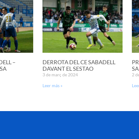
DELL –
DERROTA DEL CE SABADELL
PR
SA
DAVANT EL SESTAO
SA
3 de març de 2024
2 d
Leer más »
Lee