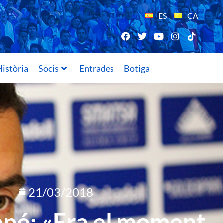
ES
CA
istòria
Socis
Entrades
Botiga
21/03/2018
pó: «Era el moment