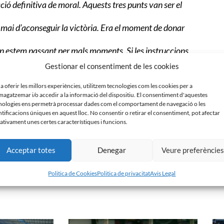
ió definitiva de moral. Aquests tres punts van ser el
 mai d’aconseguir la victòria. Era el moment de donar
an estem passant per mals moments. Si les instruccions
pre arriben amb més facilitat”.
Gestionar el consentiment de les cookies
ualsevol rival és molt complicat de batre. Hem
els dubtes que puguin tenir ells”.
 a oferir les millors experiències, utilitzem tecnologies com les cookies per a
agatzemar i/o accedir a la informació del dispositiu. El consentiment d'aquestes
 els màxim punts possibles i pensant en el tòpic del partit
nologies ens permetrà processar dades com el comportament de navegació o les
t El Collao i fer el que hem de fer: un bon partit i treure
ntificacions úniques en aquest lloc. No consentir o retirar el consentiment, pot afectar
ativament unes certes característiques i funcions.
 porto a Segona B he jugat a moltes posicions i no ho veig
 Estic molt content per la confiança que demostra el
Acceptar totes
Denegar
Veure preferèncie
Politica de Cookies
Politica de privacitat
Avis Legal