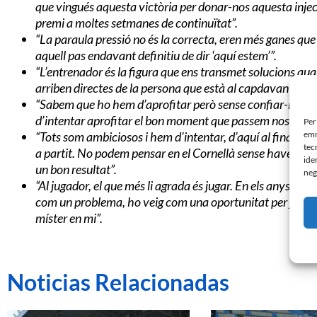
que vingués aquesta victòria per donar-nos aquesta injecc
premi a moltes setmanes de continuïtat”.
“La paraula pressió no és la correcta, eren més ganes que
aquell pas endavant definitiu de dir ‘aquí estem’”.
“L’entrenador és la figura que ens transmet solucions qu
arriben directes de la persona que està al capdavant, sem
“Sabem que ho hem d’aprofitar però sense confiar-nos, q
d’intentar aprofitar el bon moment que passem nosaltres i 
Per
emm
“Tots som ambiciosos i hem d’intentar, d’aquí al final, fer
tec
a partit. No podem pensar en el Cornellà sense haver visita
ide
un bon resultat”.
neg
“Al jugador, el que més li agrada és jugar. En els anys que
com un problema, ho veig com una oportunitat per jugar.
míster en mi”.
Noticias Relacionadas