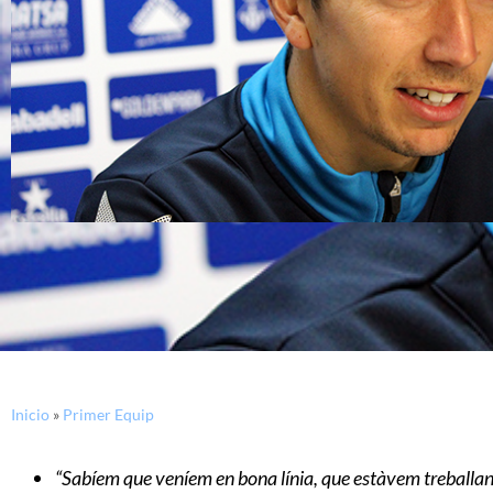
Inicio
»
Primer Equip
“Sabíem que veníem en bona línia, que estàvem treballant 