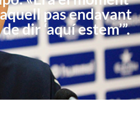
 aquell pas endavant
 de dir ‘aquí estem’”.