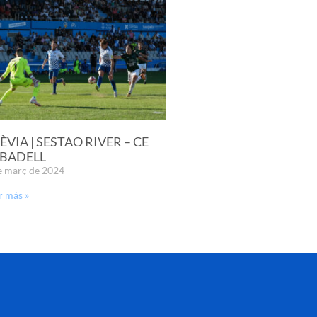
ÈVIA | SESTAO RIVER – CE
BADELL
e març de 2024
r más »