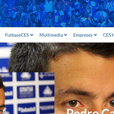
FutbaseCES
Multimedia
Empreses
CES H
Pedro Ca