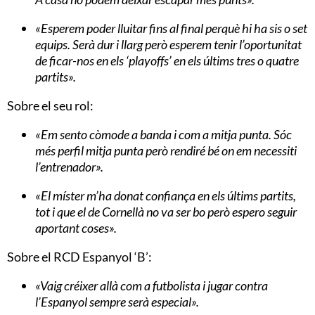
«Esperem poder lluitar fins al final perquè hi ha sis o set
equips. Serà dur i llarg però esperem tenir l’oportunitat
de ficar-nos en els ‘playoffs’ en els últims tres o quatre
partits».
Sobre el seu rol:
«Em sento còmode a banda i com a mitja punta. Sóc
més perfil mitja punta però rendiré bé on em necessiti
l’entrenador».
«El míster m’ha donat confiança en els últims partits,
tot i que el de Cornellà no va ser bo però espero seguir
aportant coses».
Sobre el RCD Espanyol ‘B’:
«Vaig créixer allà com a futbolista i jugar contra
l’Espanyol sempre serà especial».