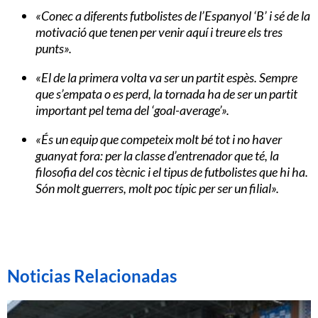
«Conec a diferents futbolistes de l’Espanyol ‘B’ i sé de la
motivació que tenen per venir aquí i treure els tres
punts».
«El de la primera volta va ser un partit espès. Sempre
que s’empata o es perd, la tornada ha de ser un partit
important pel tema del ‘goal-average’».
«És un equip que competeix molt bé tot i no haver
guanyat fora: per la classe d’entrenador que té, la
filosofia del cos tècnic i el tipus de futbolistes que hi ha.
Són molt guerrers, molt poc típic per ser un filial».
Noticias Relacionadas