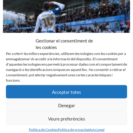
Gestionar el consentiment de
les cookies
Per a oferir les millors experiències, utilitzem tecnologies com les cookies per a
emmagatzemar i/o accedir a la informació del dispositiu. El consentiment
EL SABADELL EMPATA DAVANT LA CULTURAL A LA
d'aquestes tecnologies ens permetrà processar dades com el comportament de
navegació o les identificacions úniques en aquest lloc. No consentir o retirar el
NOVA CREU ALTA
consentiment, pot afectar negativament unes certes característiques i
10 de març de 2024
funcions.
Leer más »
Acceptar totes
Denegar
Veure preferències
Politica de Cookies
Politica de privacitat
Avis Legal