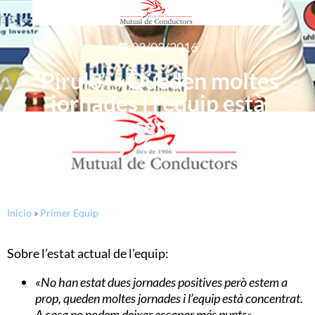
03/02/2016
‘Pirulo’: «Queden moltes
jornades i l’equip està
concentrat»
Inicio
»
Primer Equip
Sobre l’estat actual de l’equip:
«No han estat dues jornades positives però estem a
prop, queden moltes jornades i l’equip està concentrat.
A casa no podem deixar escapar més punts».