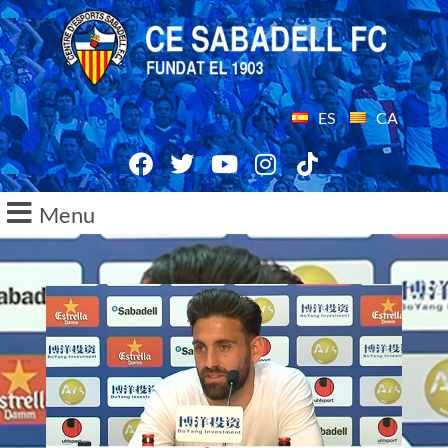
ES
CA
Menu