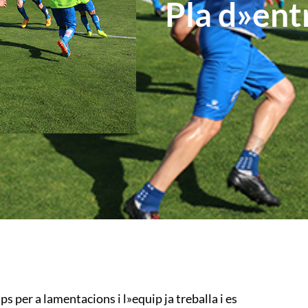
Pla d»ent
 per a lamentacions i l»equip ja treballa i es