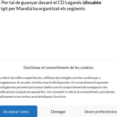
. Per tal de guanyar davant el CD Leganés (
dissabte
dirigit per Mandiá ha organitzat els següents
Gestionar el consentiment de les cookies
 a oferir les millors experiències, utilitzem tecnologies com les cookies per a
agatzemar i/o accedir a la informació del dispositiu. El consentiment d'aquestes
nologies ens permetrà processar dades com el comportament de navegació o les
ntificacions úniques en aquest lloc. No consentir o retirar el consentiment, pot afectar
ativament unes certes característiques i funcions.
Acceptar totes
Denegar
Veure preferèncie