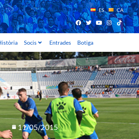
ES
CA
istòria
Socis
Entrades
Botiga
11/05/2015