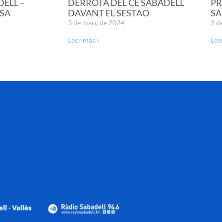
DELL –
DERROTA DEL CE SABADELL
PR
SA
DAVANT EL SESTAO
SA
3 de març de 2024
2 d
Leer más »
Lee