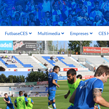
FutbaseCES
Multimedia
Empreses
CES H