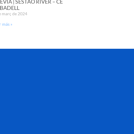
ÈVIA | SESTAO RIVER – CE
BADELL
e març de 2024
r más »