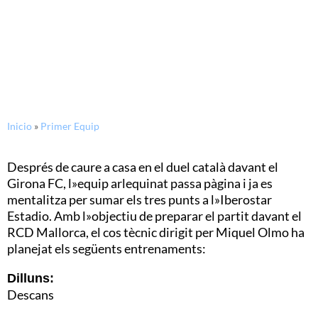
Pla d»entrenaments del 20
al 26 d»octubre
Inicio
»
Primer Equip
Després de caure a casa en el duel català davant el
Girona FC, l»equip arlequinat passa pàgina i ja es
mentalitza per sumar els tres punts a l»Iberostar
Estadio. Amb l»objectiu de preparar el partit davant el
RCD Mallorca, el cos tècnic dirigit per Miquel Olmo ha
planejat els següents entrenaments:
Dilluns:
Descans