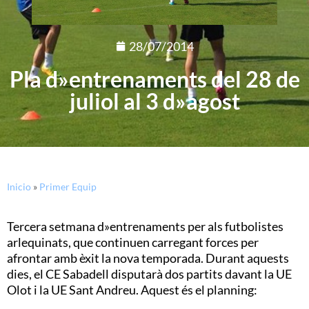
28/07/2014
Pla d»entrenaments del 28 de
juliol al 3 d»agost
Inicio
»
Primer Equip
Tercera setmana d»entrenaments per als futbolistes
arlequinats, que continuen carregant forces per
afrontar amb èxit la nova temporada. Durant aquests
dies, el CE Sabadell disputarà dos partits davant la UE
Olot i la UE Sant Andreu. Aquest és el planning: