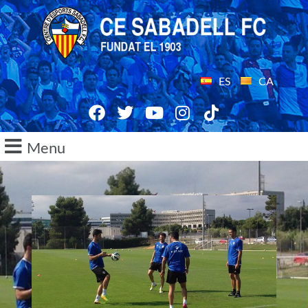
ES
CA
Menu