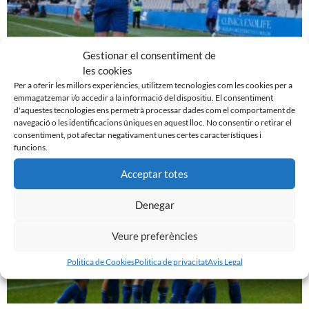
Gestionar el consentiment de
les cookies
EL SABADELL EMPATA DAVANT LA CULTURAL A LA
NOVA CREU ALTA
Per a oferir les millors experiències, utilitzem tecnologies com les cookies per a
emmagatzemar i/o accedir a la informació del dispositiu. El consentiment
10 de març de 2024
d'aquestes tecnologies ens permetrà processar dades com el comportament de
navegació o les identificacions úniques en aquest lloc. No consentir o retirar el
Leer más »
consentiment, pot afectar negativament unes certes característiques i
funcions.
Acceptar totes
Denegar
Veure preferències
Politica de Cookies
Politica de privacitat
Avis Legal